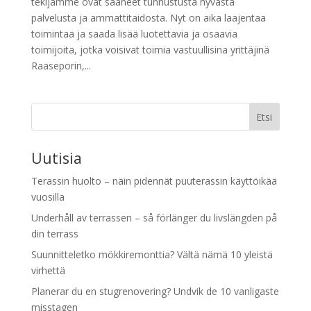
tekijämme ovat saaneet tunnustusta hyvästä
palvelusta ja ammattitaidosta. Nyt on aika laajentaa
toimintaa ja saada lisää luotettavia ja osaavia
toimijoita, jotka voisivat toimia vastuullisina yrittäjinä
Raaseporin,...
Etsi
Uutisia
Terassin huolto – näin pidennät puuterassin käyttöikää
vuosilla
Underhåll av terrassen – så förlänger du livslängden på
din terrass
Suunnitteletko mökkiremonttia? Vältä nämä 10 yleistä
virhettä
Planerar du en stugrenovering? Undvik de 10 vanligaste
misstagen