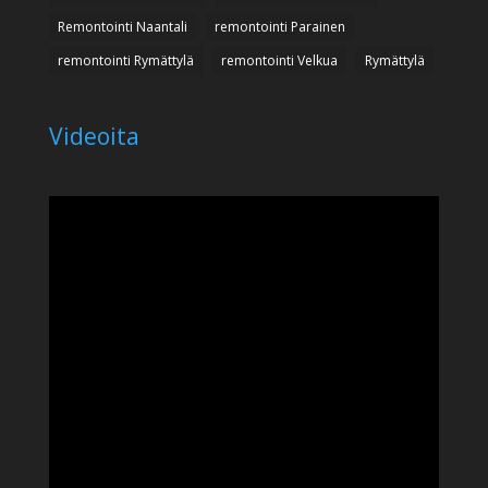
Remontointi Naantali
remontointi Parainen
remontointi Rymättylä
remontointi Velkua
Rymättylä
Videoita