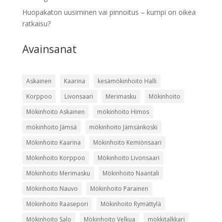
Huopakaton uusiminen vai pinnoitus – kumpi on oikea
ratkaisu?
Avainsanat
Askainen
Kaarina
kesämökinhoito Halli
Korppoo
Livonsaari
Merimasku
Mökinhoito
Mökinhoito Askainen
mökinhoito Himos
mökinhoito Jämsä
mökinhoito Jämsänkoski
Mökinhoito Kaarina
Mökinhoito Kemiönsaari
Mökinhoito Korppoo
Mökinhoito Livonsaari
Mökinhoito Merimasku
Mökinhoito Naantali
Mökinhoito Nauvo
Mökinhoito Parainen
Mökinhoito Raasepori
Mökinhoito Rymättylä
Mökinhoito Salo
Mökinhoito Velkua
mökkitalkkari