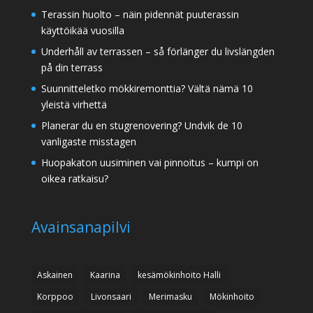
Terassin huolto – näin pidennät puuterassin
käyttöikää vuosilla
Underhåll av terrassen – så förlänger du livslängden
på din terrass
Suunnitteletko mökkiremonttia? Vältä nämä 10
yleistä virhettä
Planerar du en stugrenovering? Undvik de 10
vanligaste misstagen
Huopakaton uusiminen vai pinnoitus – kumpi on
oikea ratkaisu?
Avainsanapilvi
Askainen
Kaarina
kesämökinhoito Halli
Korppoo
Livonsaari
Merimasku
Mökinhoito