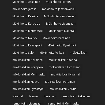
Mökinhoito Askainen
mökinhoito Himos
mökinhoito Jämsä
mökinhoito Jämsänkoski
Mökinhoito Kaarina
Mökinhoito Kemiönsaari
Mökinhoito Korppoo
Mökinhoito Livonsaari
Mökinhoito Merimasku
Mökinhoito Naantali
Mökinhoito Nauvo
Mökinhoito Parainen
Mökinhoito Raasepori
Mökinhoito Rymättylä
Mökinhoito Salo
Mökinhoito Velkua
mökkitalkkari
mökkitalkkari Askainen
mökkitalkkari Kaarina
mökkitalkkari Korppoo
mökkitalkkari Livonsaari
mökkitalkkari Merimasku
mökkitalkkari Naantali
mökkitalkkari Nauvo
Mökkitalkkari Parainen
mökkitalkkari Rymättylä
mökkitalkkari Velkua
Naantali
Nauvo
Parainen
remontointi Askainen
remontointi Livonsaari
remontointi Merimasku