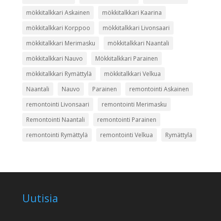
mökkitalkkari Askainen
mökkitalkkari Kaarina
mökkitalkkari Korppoo
mökkitalkkari Livonsaari
mökkitalkkari Merimasku
mökkitalkkari Naantali
mökkitalkkari Nauvo
Mökkitalkkari Parainen
mökkitalkkari Rymättylä
mökkitalkkari Velkua
Naantali
Nauvo
Parainen
remontointi Askainen
remontointi Livonsaari
remontointi Merimasku
Remontointi Naantali
remontointi Parainen
remontointi Rymättylä
remontointi Velkua
Rymättylä
Uutisia