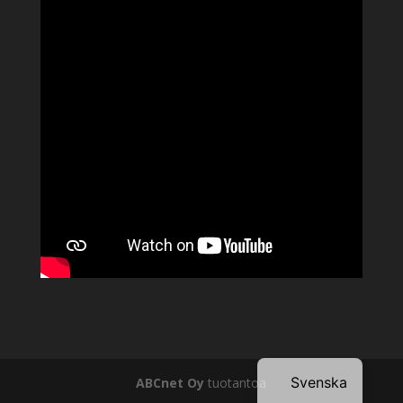
Svenska
ABCnet Oy
tuotantoa