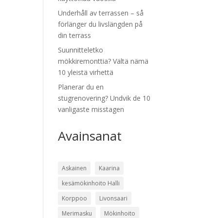
Underhåll av terrassen – så
förlänger du livslängden på
din terrass
Suunnitteletko
mökkiremonttia? Vältä nämä
10 yleistä virhettä
Planerar du en
stugrenovering? Undvik de 10
vanligaste misstagen
Avainsanat
Askainen
Kaarina
kesämökinhoito Halli
Korppoo
Livonsaari
Merimasku
Mökinhoito