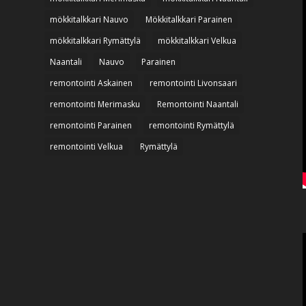
mökkitalkkari Nauvo
Mökkitalkkari Parainen
mökkitalkkari Rymättylä
mökkitalkkari Velkua
Naantali
Nauvo
Parainen
remontointi Askainen
remontointi Livonsaari
remontointi Merimasku
Remontointi Naantali
remontointi Parainen
remontointi Rymättylä
remontointi Velkua
Rymättylä