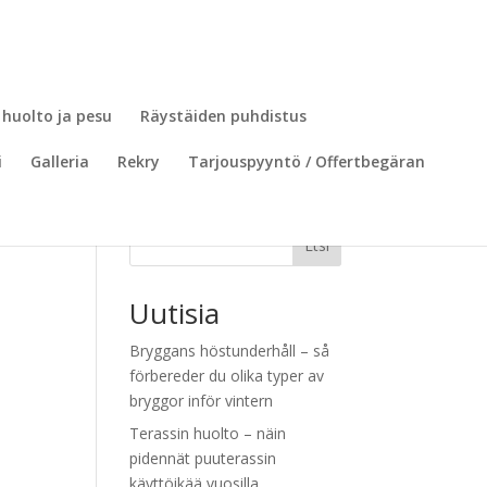
 huolto ja pesu
Räystäiden puhdistus
i
Galleria
Rekry
Tarjouspyyntö / Offertbegäran
Etsi
Uutisia
Bryggans höstunderhåll – så
förbereder du olika typer av
bryggor inför vintern
Terassin huolto – näin
pidennät puuterassin
käyttöikää vuosilla