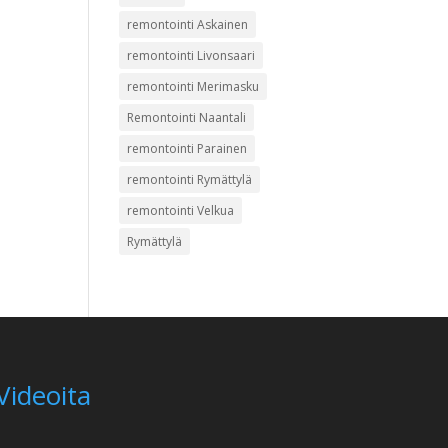
remontointi Askainen
remontointi Livonsaari
remontointi Merimasku
Remontointi Naantali
remontointi Parainen
remontointi Rymättylä
remontointi Velkua
Rymättylä
Videoita