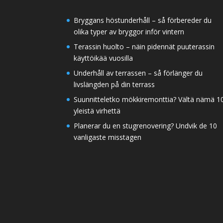
Bryggans höstunderhåll – så förbereder du
olika typer av bryggor inför vintern
Terassin huolto – näin pidennät puuterassin
käyttöikää vuosilla
Underhåll av terrassen – så förlänger du
livslängden på din terrass
Suunnitteletko mökkiremonttia? Vältä nämä 1
yleistä virhettä
Planerar du en stugrenovering? Undvik de 10
vanligaste misstagen