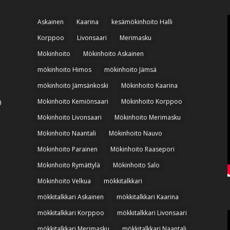
Askainen
Kaarina
kesämökinhoito Halli
Korppoo
Livonsaari
Merimasku
Mökinhoito
Mökinhoito Askainen
mökinhoito Himos
mökinhoito Jämsä
mökinhoito Jämsänkoski
Mökinhoito Kaarina
Mökinhoito Kemiönsaari
Mökinhoito Korppoo
0
Mökinhoito Livonsaari
Mökinhoito Merimasku
Mökinhoito Naantali
Mökinhoito Nauvo
Mökinhoito Parainen
Mökinhoito Raasepori
Mökinhoito Rymättylä
Mökinhoito Salo
Mökinhoito Velkua
mökkitalkkari
mökkitalkkari Askainen
mökkitalkkari Kaarina
mökkitalkkari Korppoo
mökkitalkkari Livonsaari
mökkitalkkari Merimasku
mökkitalkkari Naantali