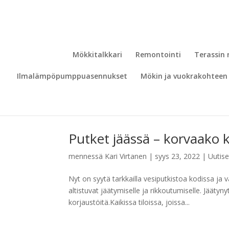
Mökkitalkkari
Remontointi
Terassin
Ilmalämpöpumppuasennukset
Mökin ja vuokrakohteen 
Putket jäässä – korvaako 
mennessä
Kari Virtanen
|
syys 23, 2022
|
Uutise
Nyt on syytä tarkkailla vesiputkistoa kodissa ja 
altistuvat jäätymiselle ja rikkoutumiselle. Jäätyny
korjaustöitä.Kaikissa tiloissa, joissa...