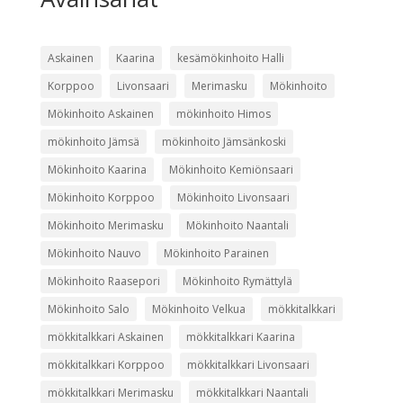
Askainen
Kaarina
kesämökinhoito Halli
Korppoo
Livonsaari
Merimasku
Mökinhoito
Mökinhoito Askainen
mökinhoito Himos
mökinhoito Jämsä
mökinhoito Jämsänkoski
Mökinhoito Kaarina
Mökinhoito Kemiönsaari
Mökinhoito Korppoo
Mökinhoito Livonsaari
Mökinhoito Merimasku
Mökinhoito Naantali
Mökinhoito Nauvo
Mökinhoito Parainen
Mökinhoito Raasepori
Mökinhoito Rymättylä
Mökinhoito Salo
Mökinhoito Velkua
mökkitalkkari
mökkitalkkari Askainen
mökkitalkkari Kaarina
mökkitalkkari Korppoo
mökkitalkkari Livonsaari
mökkitalkkari Merimasku
mökkitalkkari Naantali