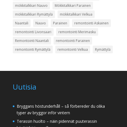
mökkitalkkari Nauvo
Mökkitalkkari Parainen
mökkitalkkari Rymättylä
mökkitalkkari Velkua
Naantali
Nauvo
Parainen
remontointi Askainen
remontointi Livonsaari
remontointi Merimasku
Remontointi Naantali
remontointi Parainen
remontointi Rymättylä
remontointi Velkua
Rymättylä
Uutisia
Bryggans höstunderhåll – så förbereder du olika
typer av bryggor inför vintern
Terassin huolto – näin pidennät puuterassin