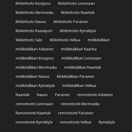
Mökinhoito Korppoo
Mökinhoito Livonsaari
Mökinhoito Merimasku
Mökinhoito Naantali
Mökinhoito Nauvo
Mökinhoito Parainen
Mökinhoito Raasepori
Mökinhoito Rymättylä
Mökinhoito Salo
Mökinhoito Velkua
mökkitalkkari
mökkitalkkari Askainen
mökkitalkkari Kaarina
mökkitalkkari Korppoo
mökkitalkkari Livonsaari
mökkitalkkari Merimasku
mökkitalkkari Naantali
mökkitalkkari Nauvo
Mökkitalkkari Parainen
mökkitalkkari Rymättylä
mökkitalkkari Velkua
Naantali
Nauvo
Parainen
remontointi Askainen
remontointi Livonsaari
remontointi Merimasku
Remontointi Naantali
remontointi Parainen
remontointi Rymättylä
remontointi Velkua
Rymättylä