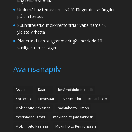
käyttöikää vuosilla
Underhåll av terrassen – så förlänger du livslängden
på din terrass
Suunnitteletko mökkiremonttia? Vältä nämä 10
yleistä virhettä
Planerar du en stugrenovering? Undvik de 10
vanligaste misstagen
Avainsanapilvi
Askainen
Kaarina
kesämökinhoito Halli
Korppoo
Livonsaari
Merimasku
Mökinhoito
Mökinhoito Askainen
mökinhoito Himos
mökinhoito Jämsä
mökinhoito Jämsänkoski
Mökinhoito Kaarina
Mökinhoito Kemiönsaari