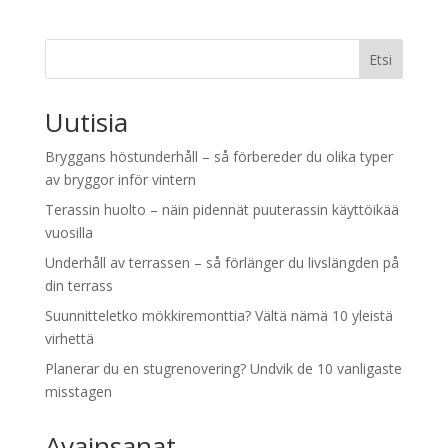
Etsi
Uutisia
Bryggans höstunderhåll – så förbereder du olika typer
av bryggor inför vintern
Terassin huolto – näin pidennät puuterassin käyttöikää
vuosilla
Underhåll av terrassen – så förlänger du livslängden på
din terrass
Suunnitteletko mökkiremonttia? Vältä nämä 10 yleistä
virhettä
Planerar du en stugrenovering? Undvik de 10 vanligaste
misstagen
Avainsanat