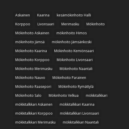
Askainen
Kaarina
kesämökinhoito Halli
Korppoo
Livonsaari
Merimasku
Mökinhoito
Mökinhoito Askainen
mökinhoito Himos
mökinhoito Jämsä
mökinhoito Jämsänkoski
Mökinhoito Kaarina
Mökinhoito Kemiönsaari
Mökinhoito Korppoo
Mökinhoito Livonsaari
Mökinhoito Merimasku
Mökinhoito Naantali
Mökinhoito Nauvo
Mökinhoito Parainen
Mökinhoito Raasepori
Mökinhoito Rymättylä
Mökinhoito Salo
Mökinhoito Velkua
mökkitalkkari
mökkitalkkari Askainen
mökkitalkkari Kaarina
mökkitalkkari Korppoo
mökkitalkkari Livonsaari
mökkitalkkari Merimasku
mökkitalkkari Naantali