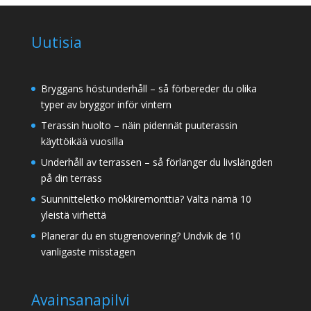
Uutisia
Bryggans höstunderhåll – så förbereder du olika
typer av bryggor inför vintern
Terassin huolto – näin pidennät puuterassin
käyttöikää vuosilla
Underhåll av terrassen – så förlänger du livslängden
på din terrass
Suunnitteletko mökkiremonttia? Vältä nämä 10
yleistä virhettä
Planerar du en stugrenovering? Undvik de 10
vanligaste misstagen
Avainsanapilvi