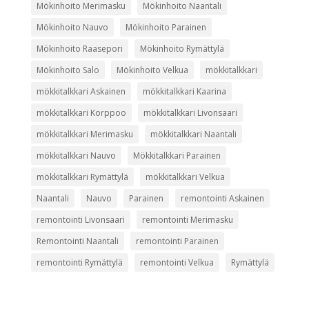
Mökinhoito Merimasku
Mökinhoito Naantali
Mökinhoito Nauvo
Mökinhoito Parainen
Mökinhoito Raasepori
Mökinhoito Rymättylä
Mökinhoito Salo
Mökinhoito Velkua
mökkitalkkari
mökkitalkkari Askainen
mökkitalkkari Kaarina
mökkitalkkari Korppoo
mökkitalkkari Livonsaari
mökkitalkkari Merimasku
mökkitalkkari Naantali
mökkitalkkari Nauvo
Mökkitalkkari Parainen
mökkitalkkari Rymättylä
mökkitalkkari Velkua
Naantali
Nauvo
Parainen
remontointi Askainen
remontointi Livonsaari
remontointi Merimasku
Remontointi Naantali
remontointi Parainen
remontointi Rymättylä
remontointi Velkua
Rymättylä