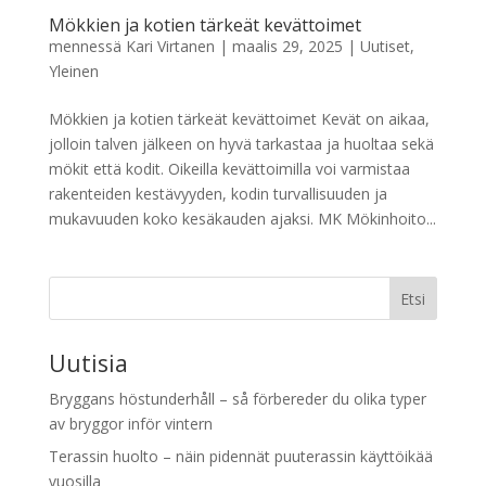
Mökkien ja kotien tärkeät kevättoimet
mennessä
Kari Virtanen
|
maalis 29, 2025
|
Uutiset
,
Yleinen
Mökkien ja kotien tärkeät kevättoimet Kevät on aikaa,
jolloin talven jälkeen on hyvä tarkastaa ja huoltaa sekä
mökit että kodit. Oikeilla kevättoimilla voi varmistaa
rakenteiden kestävyyden, kodin turvallisuuden ja
mukavuuden koko kesäkauden ajaksi. MK Mökinhoito...
Etsi
Uutisia
Bryggans höstunderhåll – så förbereder du olika typer
av bryggor inför vintern
Terassin huolto – näin pidennät puuterassin käyttöikää
vuosilla