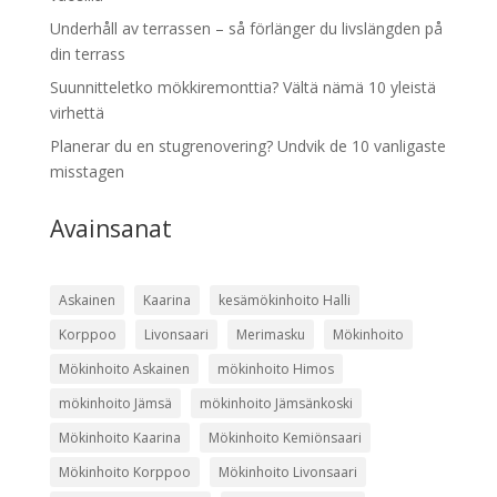
Underhåll av terrassen – så förlänger du livslängden på
din terrass
Suunnitteletko mökkiremonttia? Vältä nämä 10 yleistä
virhettä
Planerar du en stugrenovering? Undvik de 10 vanligaste
misstagen
Avainsanat
Askainen
Kaarina
kesämökinhoito Halli
Korppoo
Livonsaari
Merimasku
Mökinhoito
Mökinhoito Askainen
mökinhoito Himos
mökinhoito Jämsä
mökinhoito Jämsänkoski
Mökinhoito Kaarina
Mökinhoito Kemiönsaari
Mökinhoito Korppoo
Mökinhoito Livonsaari