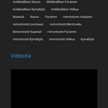
mökkitalkkari Nauvo
Mökkitalkkari Parainen
mökkitalkkari Rymättylä
mökkitalkkari Velkua
Naantali
Nauvo
Parainen
remontointi Askainen
remontointi Livonsaari
remontointi Merimasku
Remontointi Naantali
remontointi Parainen
remontointi Rymättylä
remontointi Velkua
Rymättylä
Videoita