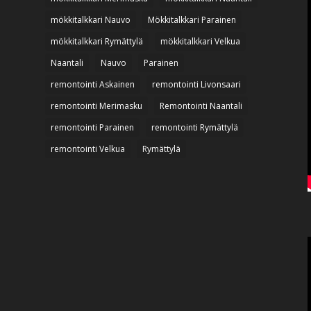
mökkitalkkari Nauvo
Mökkitalkkari Parainen
mökkitalkkari Rymättylä
mökkitalkkari Velkua
Naantali
Nauvo
Parainen
remontointi Askainen
remontointi Livonsaari
remontointi Merimasku
Remontointi Naantali
remontointi Parainen
remontointi Rymättylä
remontointi Velkua
Rymättylä