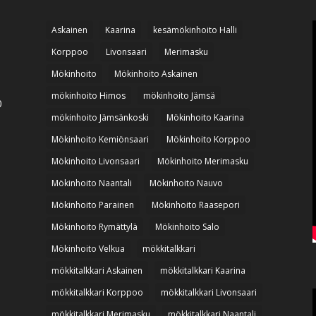
Askainen
Kaarina
kesämökinhoito Halli
Korppoo
Livonsaari
Merimasku
Mökinhoito
Mökinhoito Askainen
mökinhoito Himos
mökinhoito Jämsä
0
mökinhoito Jämsänkoski
Mökinhoito Kaarina
Mökinhoito Kemiönsaari
Mökinhoito Korppoo
Mökinhoito Livonsaari
Mökinhoito Merimasku
Mökinhoito Naantali
Mökinhoito Nauvo
Mökinhoito Parainen
Mökinhoito Raasepori
Mökinhoito Rymättylä
Mökinhoito Salo
Mökinhoito Velkua
mökkitalkkari
mökkitalkkari Askainen
mökkitalkkari Kaarina
mökkitalkkari Korppoo
mökkitalkkari Livonsaari
mökkitalkkari Merimasku
mökkitalkkari Naantali