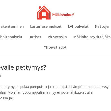
 rakentaminen
Laituriasennukset
LVI-palvelut
Kattojen
hoitopalvelu
Uutiset
På Svenska
Mökinhoitoyrittäjäks
Yhteystiedot
valle pettymys?
t
 pettymys – pulaa pumpuista ja asentajista! Lämpöpumppujen kysyn
ulaa. Moni lämpöpumppufirma myy ei-oota lähikuukausille.
ssa ja...