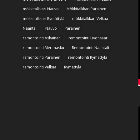
mökkitalkkari Nauvo
Mökkitalkkari Parainen
mökkitalkkari Rymättylä
mökkitalkkari Velkua
Naantali
Nauvo
Parainen
remontointi Askainen
remontointi Livonsaari
remontointi Merimasku
Remontointi Naantali
remontointi Parainen
remontointi Rymättylä
remontointi Velkua
Rymättylä