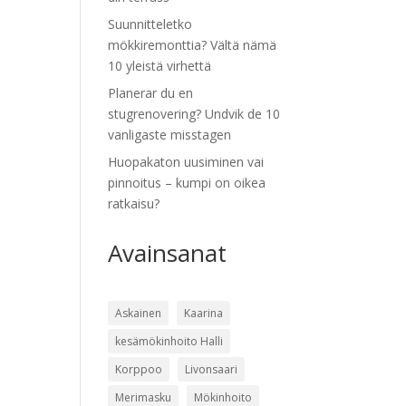
Suunnitteletko
mökkiremonttia? Vältä nämä
10 yleistä virhettä
Planerar du en
stugrenovering? Undvik de 10
vanligaste misstagen
Huopakaton uusiminen vai
pinnoitus – kumpi on oikea
ratkaisu?
Avainsanat
Askainen
Kaarina
kesämökinhoito Halli
Korppoo
Livonsaari
Merimasku
Mökinhoito