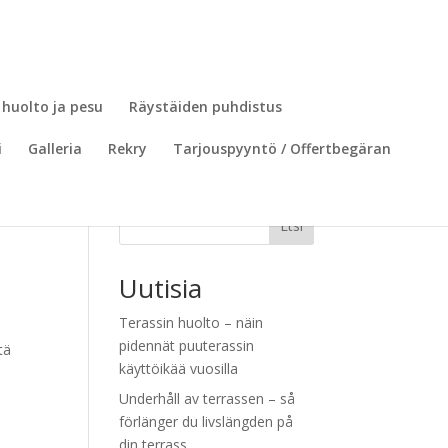
 huolto ja pesu
Räystäiden puhdistus
i
Galleria
Rekry
Tarjouspyyntö / Offertbegäran
Etsi
Uutisia
Terassin huolto – näin
pidennät puuterassin
tä
käyttöikää vuosilla
Underhåll av terrassen – så
förlänger du livslängden på
din terrass