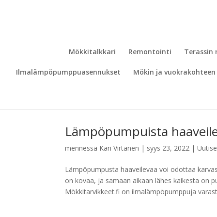
Mökkitalkkari
Remontointi
Terassin
Ilmalämpöpumppuasennukset
Mökin ja vuokrakohteen 
Lämpöpumpuista haaveile
mennessä
Kari Virtanen
|
syys 23, 2022
|
Uutise
Lämpöpumpusta haaveilevaa voi odottaa karvas
on kovaa, ja samaan aikaan lähes kaikesta on p
Mökkitarvikkeet.fi on ilmalämpöpumppuja varasto