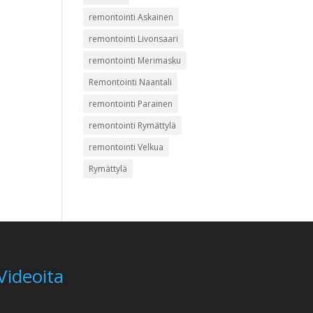
remontointi Askainen
remontointi Livonsaari
remontointi Merimasku
Remontointi Naantali
remontointi Parainen
remontointi Rymättylä
remontointi Velkua
Rymättylä
Videoita