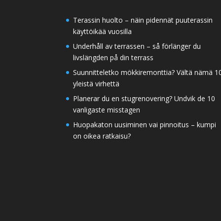
Terassin huolto – näin pidennät puuterassin
käyttöikää vuosilla
Underhåll av terrassen – så förlänger du
livslängden på din terrass
Suunnitteletko mökkiremonttia? Vältä nämä 1
yleistä virhettä
Planerar du en stugrenovering? Undvik de 10
vanligaste misstagen
Huopakaton uusiminen vai pinnoitus – kumpi
on oikea ratkaisu?