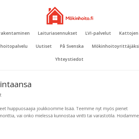
 rakentaminen
Laituriasennukset
LVI-palvelut
Kattojen
hoitopalvelu
Uutiset
På Svenska
Mökinhoitoyrittäjäks
Yhteystiedot
mintaansa
t
aneet huippuosaajia joukkoomme lisää. Teemme nyt myös pienet
emonttia, vai onko mielessä kunnostaa vintti tai varastotila. Hoidamm