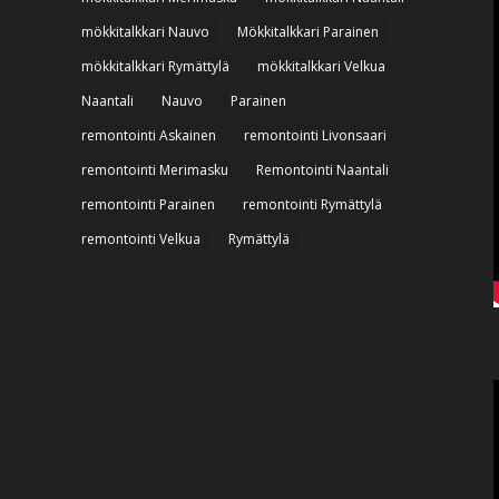
mökkitalkkari Nauvo
Mökkitalkkari Parainen
mökkitalkkari Rymättylä
mökkitalkkari Velkua
Naantali
Nauvo
Parainen
remontointi Askainen
remontointi Livonsaari
remontointi Merimasku
Remontointi Naantali
remontointi Parainen
remontointi Rymättylä
remontointi Velkua
Rymättylä