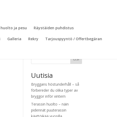
 huolto ja pesu
Räystäiden puhdistus
i
Galleria
Rekry
Tarjouspyyntö / Offertbegäran
Etsi
Uutisia
Bryggans höstunderhåll – så
förbereder du olika typer av
bryggor inför vintern
e
Terassin huolto – näin
pidennät puuterassin
käyttöikää vuosilla