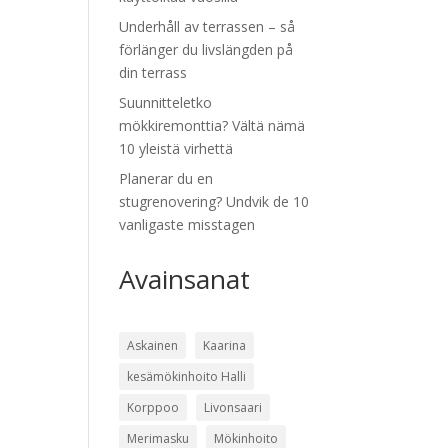
Underhåll av terrassen – så
förlänger du livslängden på
din terrass
Suunnitteletko
mökkiremonttia? Vältä nämä
10 yleistä virhettä
Planerar du en
stugrenovering? Undvik de 10
vanligaste misstagen
Avainsanat
Askainen
Kaarina
kesämökinhoito Halli
Korppoo
Livonsaari
Merimasku
Mökinhoito