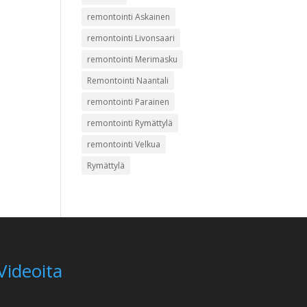
remontointi Askainen
remontointi Livonsaari
remontointi Merimasku
Remontointi Naantali
remontointi Parainen
remontointi Rymättylä
remontointi Velkua
Rymättylä
Videoita