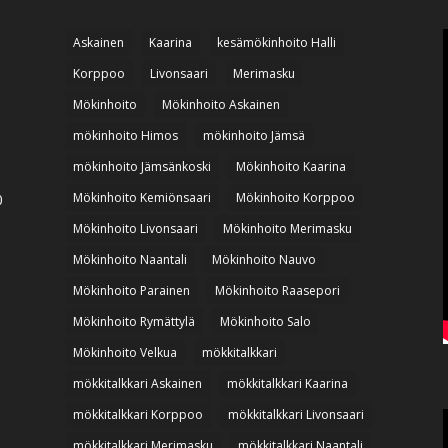
Askainen
Kaarina
kesämökinhoito Halli
Korppoo
Livonsaari
Merimasku
Mökinhoito
Mökinhoito Askainen
mökinhoito Himos
mökinhoito Jämsä
mökinhoito Jämsänkoski
Mökinhoito Kaarina
Mökinhoito Kemiönsaari
Mökinhoito Korppoo
0
Mökinhoito Livonsaari
Mökinhoito Merimasku
Mökinhoito Naantali
Mökinhoito Nauvo
Mökinhoito Parainen
Mökinhoito Raasepori
Mökinhoito Rymättylä
Mökinhoito Salo
Mökinhoito Velkua
mökkitalkkari
mökkitalkkari Askainen
mökkitalkkari Kaarina
mökkitalkkari Korppoo
mökkitalkkari Livonsaari
mökkitalkkari Merimasku
mökkitalkkari Naantali