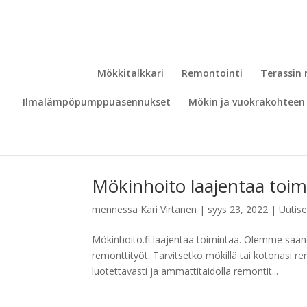
Mökkitalkkari
Remontointi
Terassin
Ilmalämpöpumppuasennukset
Mökin ja vuokrakohteen 
Mökinhoito laajentaa toi
mennessä
Kari Virtanen
|
syys 23, 2022
|
Uutise
Mökinhoito.fi laajentaa toimintaa. Olemme sa
remonttityöt. Tarvitsetko mökillä tai kotonasi r
luotettavasti ja ammattitaidolla remontit...