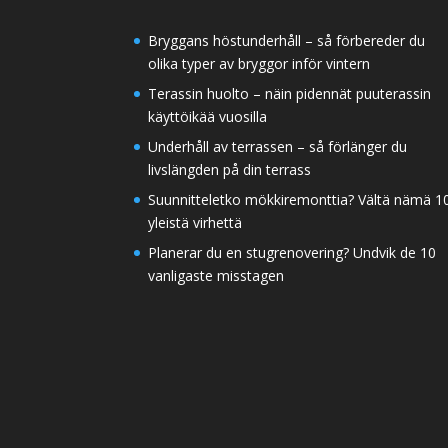
Bryggans höstunderhåll – så förbereder du
olika typer av bryggor inför vintern
Terassin huolto – näin pidennät puuterassin
käyttöikää vuosilla
Underhåll av terrassen – så förlänger du
livslängden på din terrass
Suunnitteletko mökkiremonttia? Vältä nämä 1
yleistä virhettä
Planerar du en stugrenovering? Undvik de 10
vanligaste misstagen