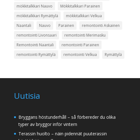
mökkitalkkari Nauvo
Mökkitalkkari Parainen
mökkitalkkari Rymättylä
mökkitalkkari Velkua
Naantali
Nauvo
Parainen
remontointi Askainen
remontointi Livonsaari
remontointi Merimasku
Remontointi Naantali
remontointi Parainen
remontointi Rymättylä
remontointi Velkua
Rymättylä
Uutisia
Bryggans höstunderhåll – så förbereder du olika
typer av bryggor inför vintern
Terassin huolto – näin pidennät puuterassin