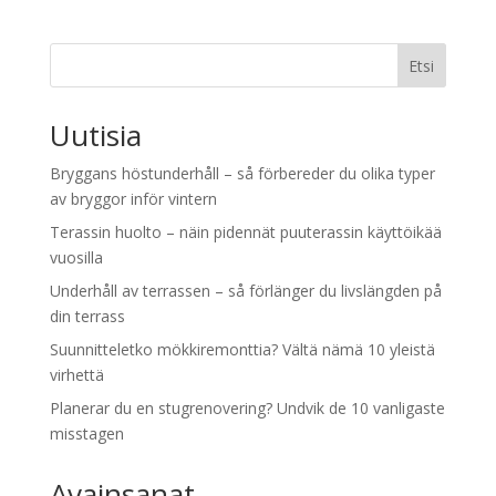
Etsi
Uutisia
Bryggans höstunderhåll – så förbereder du olika typer
av bryggor inför vintern
Terassin huolto – näin pidennät puuterassin käyttöikää
vuosilla
Underhåll av terrassen – så förlänger du livslängden på
din terrass
Suunnitteletko mökkiremonttia? Vältä nämä 10 yleistä
virhettä
Planerar du en stugrenovering? Undvik de 10 vanligaste
misstagen
Avainsanat