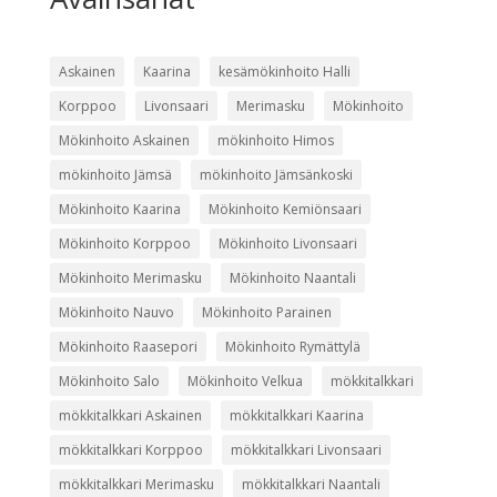
Askainen
Kaarina
kesämökinhoito Halli
Korppoo
Livonsaari
Merimasku
Mökinhoito
Mökinhoito Askainen
mökinhoito Himos
mökinhoito Jämsä
mökinhoito Jämsänkoski
Mökinhoito Kaarina
Mökinhoito Kemiönsaari
Mökinhoito Korppoo
Mökinhoito Livonsaari
Mökinhoito Merimasku
Mökinhoito Naantali
Mökinhoito Nauvo
Mökinhoito Parainen
Mökinhoito Raasepori
Mökinhoito Rymättylä
Mökinhoito Salo
Mökinhoito Velkua
mökkitalkkari
mökkitalkkari Askainen
mökkitalkkari Kaarina
mökkitalkkari Korppoo
mökkitalkkari Livonsaari
mökkitalkkari Merimasku
mökkitalkkari Naantali