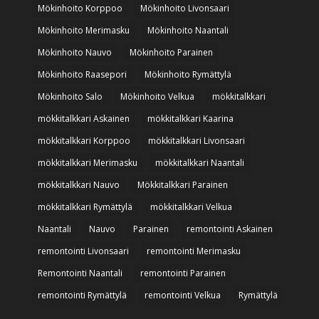
Mökinhoito Korppoo
Mökinhoito Livonsaari
Mökinhoito Merimasku
Mökinhoito Naantali
Mökinhoito Nauvo
Mökinhoito Parainen
Mökinhoito Raasepori
Mökinhoito Rymättylä
Mökinhoito Salo
Mökinhoito Velkua
mökkitalkkari
mökkitalkkari Askainen
mökkitalkkari Kaarina
mökkitalkkari Korppoo
mökkitalkkari Livonsaari
mökkitalkkari Merimasku
mökkitalkkari Naantali
mökkitalkkari Nauvo
Mökkitalkkari Parainen
mökkitalkkari Rymättylä
mökkitalkkari Velkua
Naantali
Nauvo
Parainen
remontointi Askainen
remontointi Livonsaari
remontointi Merimasku
Remontointi Naantali
remontointi Parainen
remontointi Rymättylä
remontointi Velkua
Rymättylä