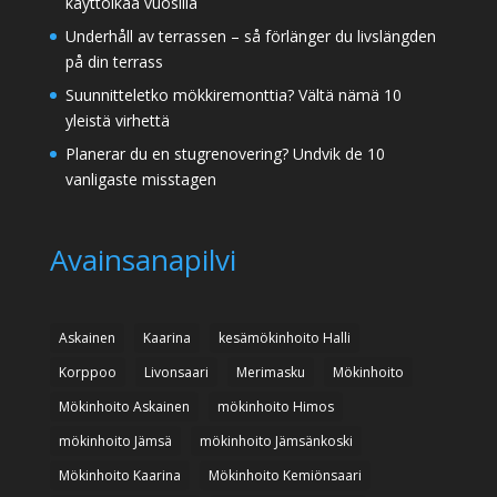
käyttöikää vuosilla
Underhåll av terrassen – så förlänger du livslängden
på din terrass
Suunnitteletko mökkiremonttia? Vältä nämä 10
yleistä virhettä
Planerar du en stugrenovering? Undvik de 10
vanligaste misstagen
Avainsanapilvi
Askainen
Kaarina
kesämökinhoito Halli
Korppoo
Livonsaari
Merimasku
Mökinhoito
Mökinhoito Askainen
mökinhoito Himos
mökinhoito Jämsä
mökinhoito Jämsänkoski
Mökinhoito Kaarina
Mökinhoito Kemiönsaari