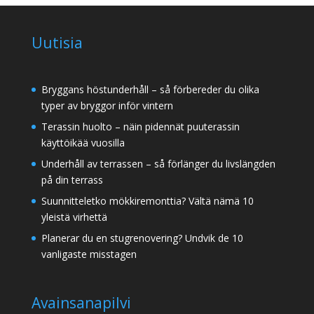
Uutisia
Bryggans höstunderhåll – så förbereder du olika
typer av bryggor inför vintern
Terassin huolto – näin pidennät puuterassin
käyttöikää vuosilla
Underhåll av terrassen – så förlänger du livslängden
på din terrass
Suunnitteletko mökkiremonttia? Vältä nämä 10
yleistä virhettä
Planerar du en stugrenovering? Undvik de 10
vanligaste misstagen
Avainsanapilvi