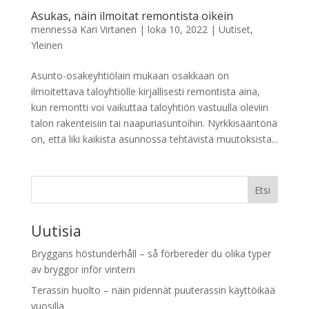
Asukas, näin ilmoitat remontista oikein
mennessä
Kari Virtanen
|
loka 10, 2022
|
Uutiset
,
Yleinen
Asunto-osakeyhtiölain mukaan osakkaan on
ilmoitettava taloyhtiölle kirjallisesti remontista aina,
kun remontti voi vaikuttaa taloyhtiön vastuulla oleviin
talon rakenteisiin tai naapuriasuntoihin. Nyrkkisääntönä
on, että liki kaikista asunnossa tehtävistä muutoksista...
Etsi
Uutisia
Bryggans höstunderhåll – så förbereder du olika typer
av bryggor inför vintern
Terassin huolto – näin pidennät puuterassin käyttöikää
vuosilla