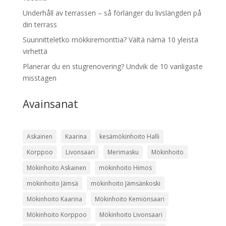
Underhåll av terrassen – så förlänger du livslängden på
din terrass
Suunnitteletko mökkiremonttia? Vältä nämä 10 yleistä
virhettä
Planerar du en stugrenovering? Undvik de 10 vanligaste
misstagen
Avainsanat
Askainen
Kaarina
kesämökinhoito Halli
Korppoo
Livonsaari
Merimasku
Mökinhoito
Mökinhoito Askainen
mökinhoito Himos
mökinhoito Jämsä
mökinhoito Jämsänkoski
Mökinhoito Kaarina
Mökinhoito Kemiönsaari
Mökinhoito Korppoo
Mökinhoito Livonsaari