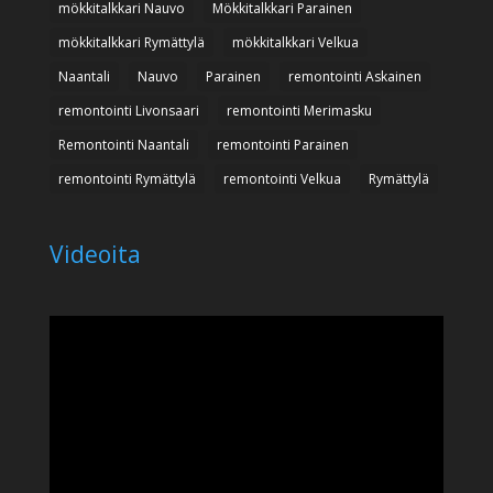
mökkitalkkari Nauvo
Mökkitalkkari Parainen
mökkitalkkari Rymättylä
mökkitalkkari Velkua
Naantali
Nauvo
Parainen
remontointi Askainen
remontointi Livonsaari
remontointi Merimasku
Remontointi Naantali
remontointi Parainen
remontointi Rymättylä
remontointi Velkua
Rymättylä
Videoita