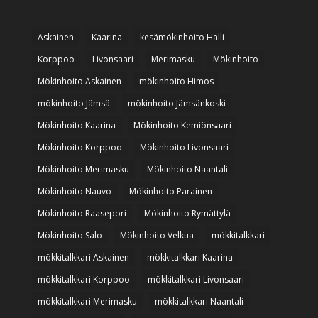
Askainen
Kaarina
kesämökinhoito Halli
Korppoo
Livonsaari
Merimasku
Mökinhoito
Mökinhoito Askainen
mökinhoito Himos
mökinhoito Jämsä
mökinhoito Jämsänkoski
Mökinhoito Kaarina
Mökinhoito Kemiönsaari
Mökinhoito Korppoo
Mökinhoito Livonsaari
Mökinhoito Merimasku
Mökinhoito Naantali
Mökinhoito Nauvo
Mökinhoito Parainen
Mökinhoito Raasepori
Mökinhoito Rymättylä
Mökinhoito Salo
Mökinhoito Velkua
mökkitalkkari
mökkitalkkari Askainen
mökkitalkkari Kaarina
mökkitalkkari Korppoo
mökkitalkkari Livonsaari
mökkitalkkari Merimasku
mökkitalkkari Naantali