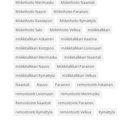
Mökinhoito Merimasku
Mökinhoito Naantali
Mökinhoito Nauvo
Mökinhoito Parainen
Mökinhoito Raasepori
Mökinhoito Rymättylä
Mökinhoito Salo
Mökinhoito Velkua
mökkitalkkari
mökkitalkkari Askainen
mökkitalkkari Kaarina
mökkitalkkari Korppoo
mökkitalkkari Livonsaari
mökkitalkkari Merimasku
mökkitalkkari Naantali
mökkitalkkari Nauvo
Mökkitalkkari Parainen
mökkitalkkari Rymättylä
mökkitalkkari Velkua
Naantali
Nauvo
Parainen
remontointi Askainen
remontointi Livonsaari
remontointi Merimasku
Remontointi Naantali
remontointi Parainen
remontointi Rymättylä
remontointi Velkua
Rymättylä