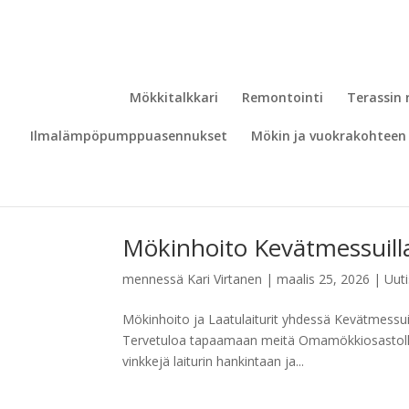
Mökkitalkkari
Remontointi
Terassin
Ilmalämpöpumppuasennukset
Mökin ja vuokrakohteen 
Mökinhoito Kevätmessuill
mennessä
Kari Virtanen
|
maalis 25, 2026
|
Uuti
Mökinhoito ja Laatulaiturit yhdessä Kevätmessu
Tervetuloa tapaamaan meitä Omamökkiosastoll
vinkkejä laiturin hankintaan ja...