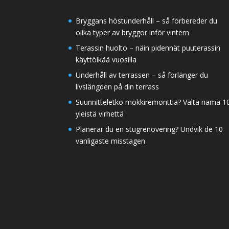
Bryggans höstunderhåll – så förbereder du
olika typer av bryggor inför vintern
Terassin huolto – näin pidennät puuterassin
käyttöikää vuosilla
Underhåll av terrassen – så förlänger du
livslängden på din terrass
Suunnitteletko mökkiremonttia? Vältä nämä 1
yleistä virhettä
Planerar du en stugrenovering? Undvik de 10
vanligaste misstagen