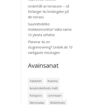
Underhåll av terrassen – så
förlänger du livslängden på
din terrass
Suunnitteletko
mökkiremonttia? Vältä nämä
10 yleistä virhettä
Planerar du en
stugrenovering? Undvik de 10
vanligaste misstagen
Avainsanat
Askainen
Kaarina
kesämökinhoito Halli
Korppoo
Livonsaari
Merimasku
Mökinhoito