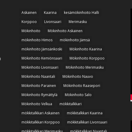
Askainen
Kaarina
kesämökinhoito Halli
Korppoo
Livonsaari
Merimasku
Mökinhoito
Mökinhoito Askainen
mökinhoito Himos
mökinhoito Jämsä
mökinhoito Jämsänkoski
Mökinhoito Kaarina
Mökinhoito Kemiönsaari
Mökinhoito Korppoo
0
Mökinhoito Livonsaari
Mökinhoito Merimasku
Mökinhoito Naantali
Mökinhoito Nauvo
Mökinhoito Parainen
Mökinhoito Raasepori
Mökinhoito Rymättylä
Mökinhoito Salo
Mökinhoito Velkua
mökkitalkkari
mökkitalkkari Askainen
mökkitalkkari Kaarina
mökkitalkkari Korppoo
mökkitalkkari Livonsaari
mökkitalkkari Merimasku
mökkitalkkari Naantali