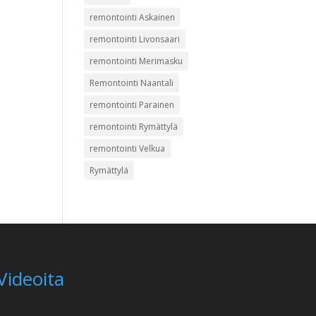
remontointi Askainen
remontointi Livonsaari
remontointi Merimasku
Remontointi Naantali
remontointi Parainen
remontointi Rymättylä
remontointi Velkua
Rymättylä
Videoita