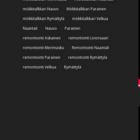
mökkitalkkari Nauvo
Mökkitalkkari Parainen
mökkitalkkari Rymättylä
mökkitalkkari Velkua
Naantali
Nauvo
Parainen
remontointi Askainen
remontointi Livonsaari
remontointi Merimasku
Remontointi Naantali
remontointi Parainen
remontointi Rymättylä
remontointi Velkua
Rymättylä