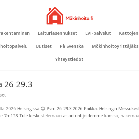
 rakentaminen
Laituriasennukset
LVI-palvelut
Kattojen
hoitopalvelu
Uutiset
På Svenska
Mökinhoitoyrittäjäks
Yhteystiedot
a 26-29.3
set
illa 2026 Helsingissä 😊 Pvm 26-29.3.2026 Paikka: Helsingin Messuke
e 7m128 Tule keskustelemaan asiantuntijoidemme kanssa, hakema