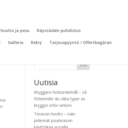
 huolto ja pesu
Räystäiden puhdistus
i
Galleria
Rekry
Tarjouspyyntö / Offertbegäran
Etsi
Uutisia
Bryggans höstunderhåll – så
förbereder du olika typer av
skus
bryggor inför vintern
an
Terassin huolto – näin
pidennät puuterassin
käyttöikää vuosilla