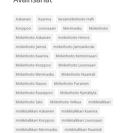
Askainen
Kaarina
kesämökinhoito Halli
Korppoo
Livonsaari
Merimasku
Mökinhoito
Mökinhoito Askainen
mökinhoito Himos
mökinhoito Jämsä
mökinhoito Jämsänkoski
Mökinhoito Kaarina
Mökinhoito Kemiönsaari
Mökinhoito Korppoo
Mökinhoito Livonsaari
Mökinhoito Merimasku
Mökinhoito Naantali
Mökinhoito Nauvo
Mökinhoito Parainen
Mökinhoito Raasepori
Mökinhoito Rymättylä
Mökinhoito Salo
Mökinhoito Velkua
mökkitalkkari
mökkitalkkari Askainen
mökkitalkkari Kaarina
mökkitalkkari Korppoo
mökkitalkkari Livonsaari
mökkitalkkari Merimasku
mökkitalkkari Naantali