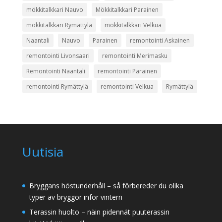
mökkitalkkari Nauvo
Mökkitalkkari Parainen
mökkitalkkari Rymättylä
mökkitalkkari Velkua
Naantali
Nauvo
Parainen
remontointi Askainen
remontointi Livonsaari
remontointi Merimasku
Remontointi Naantali
remontointi Parainen
remontointi Rymättylä
remontointi Velkua
Rymättylä
Uutisia
Bryggans höstunderhåll – så förbereder du olika
typer av bryggor inför vintern
Terassin huolto – näin pidennät puuterassin