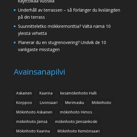
käyttöikää vuosilla
Underhåll av terrassen – så förlänger du livslängden
på din terrass
Suunnitteletko mökkiremonttia? Vältä nämä 10
yleistä virhettä
Planerar du en stugrenovering? Undvik de 10
vanligaste misstagen
Avainsanapilvi
Askainen
Kaarina
kesämökinhoito Halli
Korppoo
Livonsaari
Merimasku
Mökinhoito
Mökinhoito Askainen
mökinhoito Himos
mökinhoito Jämsä
mökinhoito Jämsänkoski
Mökinhoito Kaarina
Mökinhoito Kemiönsaari