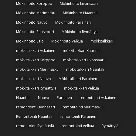
Mökinhoito Korppoo
Mökinhoito Livonsaari
Mökinhoito Merimasku
Mökinhoito Naantali
Mökinhoito Nauvo
Mökinhoito Parainen
Mökinhoito Raasepori
Mökinhoito Rymättylä
Mökinhoito Salo
Mökinhoito Velkua
mökkitalkkari
mökkitalkkari Askainen
mökkitalkkari Kaarina
mökkitalkkari Korppoo
mökkitalkkari Livonsaari
mökkitalkkari Merimasku
mökkitalkkari Naantali
mökkitalkkari Nauvo
Mökkitalkkari Parainen
mökkitalkkari Rymättylä
mökkitalkkari Velkua
Naantali
Nauvo
Parainen
remontointi Askainen
remontointi Livonsaari
remontointi Merimasku
Remontointi Naantali
remontointi Parainen
remontointi Rymättylä
remontointi Velkua
Rymättylä