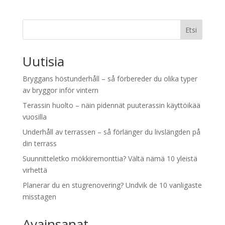
Etsi
Uutisia
Bryggans höstunderhåll – så förbereder du olika typer
av bryggor inför vintern
Terassin huolto – näin pidennät puuterassin käyttöikää
vuosilla
Underhåll av terrassen – så förlänger du livslängden på
din terrass
Suunnitteletko mökkiremonttia? Vältä nämä 10 yleistä
virhettä
Planerar du en stugrenovering? Undvik de 10 vanligaste
misstagen
Avainsanat