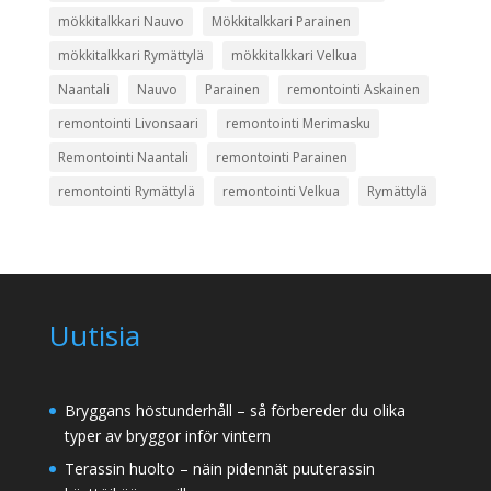
mökkitalkkari Nauvo
Mökkitalkkari Parainen
mökkitalkkari Rymättylä
mökkitalkkari Velkua
Naantali
Nauvo
Parainen
remontointi Askainen
remontointi Livonsaari
remontointi Merimasku
Remontointi Naantali
remontointi Parainen
remontointi Rymättylä
remontointi Velkua
Rymättylä
Uutisia
Bryggans höstunderhåll – så förbereder du olika
typer av bryggor inför vintern
Terassin huolto – näin pidennät puuterassin