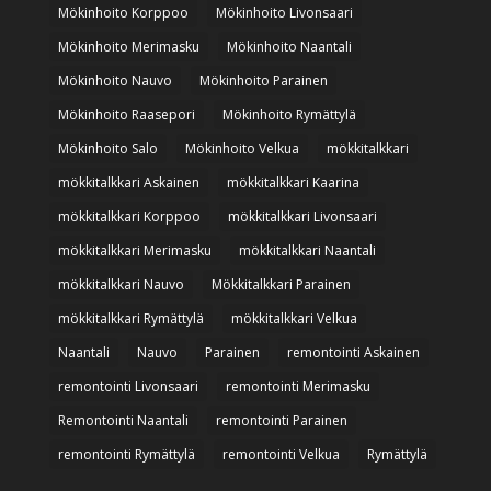
Mökinhoito Korppoo
Mökinhoito Livonsaari
Mökinhoito Merimasku
Mökinhoito Naantali
Mökinhoito Nauvo
Mökinhoito Parainen
Mökinhoito Raasepori
Mökinhoito Rymättylä
Mökinhoito Salo
Mökinhoito Velkua
mökkitalkkari
mökkitalkkari Askainen
mökkitalkkari Kaarina
mökkitalkkari Korppoo
mökkitalkkari Livonsaari
mökkitalkkari Merimasku
mökkitalkkari Naantali
mökkitalkkari Nauvo
Mökkitalkkari Parainen
mökkitalkkari Rymättylä
mökkitalkkari Velkua
Naantali
Nauvo
Parainen
remontointi Askainen
remontointi Livonsaari
remontointi Merimasku
Remontointi Naantali
remontointi Parainen
remontointi Rymättylä
remontointi Velkua
Rymättylä