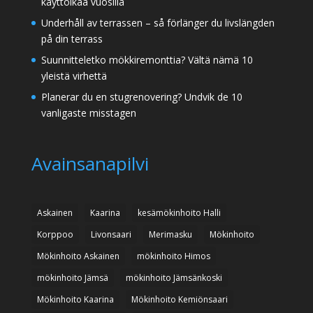
käyttöikää vuosilla
Underhåll av terrassen – så förlänger du livslängden
på din terrass
Suunnitteletko mökkiremonttia? Vältä nämä 10
yleistä virhettä
Planerar du en stugrenovering? Undvik de 10
vanligaste misstagen
Avainsanapilvi
Askainen
Kaarina
kesämökinhoito Halli
Korppoo
Livonsaari
Merimasku
Mökinhoito
Mökinhoito Askainen
mökinhoito Himos
mökinhoito Jämsä
mökinhoito Jämsänkoski
Mökinhoito Kaarina
Mökinhoito Kemiönsaari