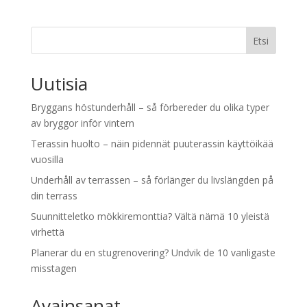
Etsi
Uutisia
Bryggans höstunderhåll – så förbereder du olika typer
av bryggor inför vintern
Terassin huolto – näin pidennät puuterassin käyttöikää
vuosilla
Underhåll av terrassen – så förlänger du livslängden på
din terrass
Suunnitteletko mökkiremonttia? Vältä nämä 10 yleistä
virhettä
Planerar du en stugrenovering? Undvik de 10 vanligaste
misstagen
Avainsanat