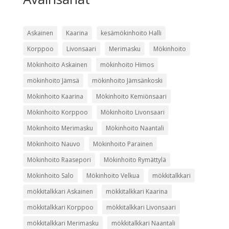
Askainen
Kaarina
kesämökinhoito Halli
Korppoo
Livonsaari
Merimasku
Mökinhoito
Mökinhoito Askainen
mökinhoito Himos
mökinhoito Jämsä
mökinhoito Jämsänkoski
Mökinhoito Kaarina
Mökinhoito Kemiönsaari
Mökinhoito Korppoo
Mökinhoito Livonsaari
Mökinhoito Merimasku
Mökinhoito Naantali
Mökinhoito Nauvo
Mökinhoito Parainen
Mökinhoito Raasepori
Mökinhoito Rymättylä
Mökinhoito Salo
Mökinhoito Velkua
mökkitalkkari
mökkitalkkari Askainen
mökkitalkkari Kaarina
mökkitalkkari Korppoo
mökkitalkkari Livonsaari
mökkitalkkari Merimasku
mökkitalkkari Naantali