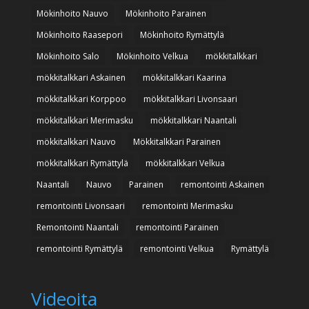
Mökinhoito Nauvo
Mökinhoito Parainen
Mökinhoito Raasepori
Mökinhoito Rymättylä
Mökinhoito Salo
Mökinhoito Velkua
mökkitalkkari
mökkitalkkari Askainen
mökkitalkkari Kaarina
mökkitalkkari Korppoo
mökkitalkkari Livonsaari
mökkitalkkari Merimasku
mökkitalkkari Naantali
mökkitalkkari Nauvo
Mökkitalkkari Parainen
mökkitalkkari Rymättylä
mökkitalkkari Velkua
Naantali
Nauvo
Parainen
remontointi Askainen
remontointi Livonsaari
remontointi Merimasku
Remontointi Naantali
remontointi Parainen
remontointi Rymättylä
remontointi Velkua
Rymättylä
Videoita