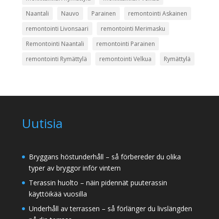
Naantali
Nauvo
Parainen
remontointi Askainen
remontointi Livonsaari
remontointi Merimasku
Remontointi Naantali
remontointi Parainen
remontointi Rymättylä
remontointi Velkua
Rymättylä
Uutisia
Bryggans höstunderhåll – så förbereder du olika
typer av bryggor inför vintern
Terassin huolto – näin pidennät puuterassin
käyttöikää vuosilla
Underhåll av terrassen – så förlänger du livslängden