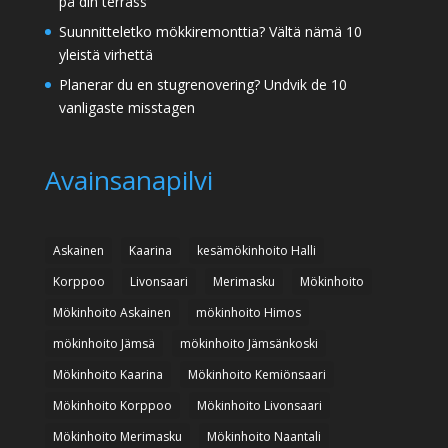
på din terrass
Suunnitteletko mökkiremonttia? Vältä nämä 10
yleistä virhettä
Planerar du en stugrenovering? Undvik de 10
vanligaste misstagen
Avainsanapilvi
Askainen
Kaarina
kesämökinhoito Halli
Korppoo
Livonsaari
Merimasku
Mökinhoito
Mökinhoito Askainen
mökinhoito Himos
mökinhoito Jämsä
mökinhoito Jämsänkoski
Mökinhoito Kaarina
Mökinhoito Kemiönsaari
Mökinhoito Korppoo
Mökinhoito Livonsaari
Mökinhoito Merimasku
Mökinhoito Naantali