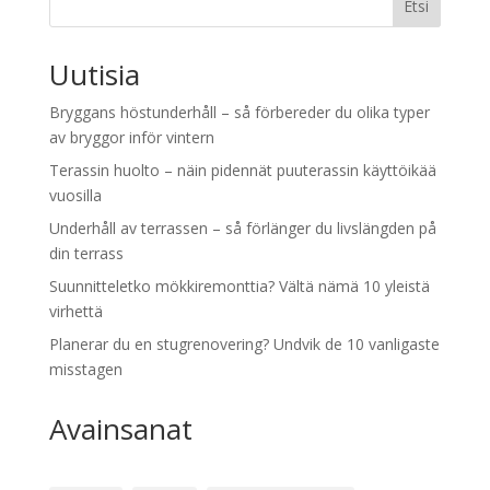
Etsi
Uutisia
Bryggans höstunderhåll – så förbereder du olika typer
av bryggor inför vintern
Terassin huolto – näin pidennät puuterassin käyttöikää
vuosilla
Underhåll av terrassen – så förlänger du livslängden på
din terrass
Suunnitteletko mökkiremonttia? Vältä nämä 10 yleistä
virhettä
Planerar du en stugrenovering? Undvik de 10 vanligaste
misstagen
Avainsanat