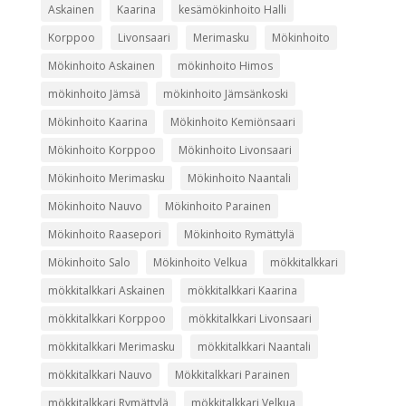
Askainen
Kaarina
kesämökinhoito Halli
Korppoo
Livonsaari
Merimasku
Mökinhoito
Mökinhoito Askainen
mökinhoito Himos
mökinhoito Jämsä
mökinhoito Jämsänkoski
Mökinhoito Kaarina
Mökinhoito Kemiönsaari
Mökinhoito Korppoo
Mökinhoito Livonsaari
Mökinhoito Merimasku
Mökinhoito Naantali
Mökinhoito Nauvo
Mökinhoito Parainen
Mökinhoito Raasepori
Mökinhoito Rymättylä
Mökinhoito Salo
Mökinhoito Velkua
mökkitalkkari
mökkitalkkari Askainen
mökkitalkkari Kaarina
mökkitalkkari Korppoo
mökkitalkkari Livonsaari
mökkitalkkari Merimasku
mökkitalkkari Naantali
mökkitalkkari Nauvo
Mökkitalkkari Parainen
mökkitalkkari Rymättylä
mökkitalkkari Velkua