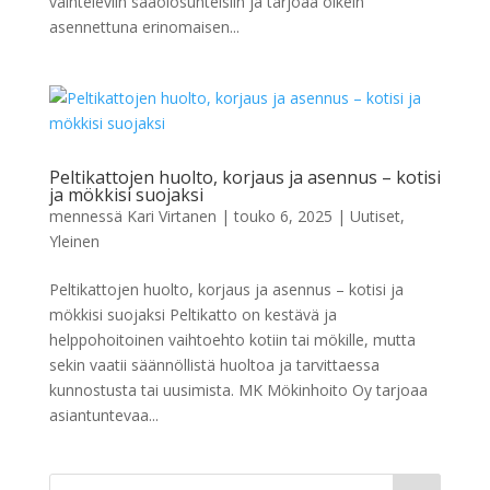
vaihteleviin sääolosuhteisiin ja tarjoaa oikein
asennettuna erinomaisen...
Peltikattojen huolto, korjaus ja asennus – kotisi
ja mökkisi suojaksi
mennessä
Kari Virtanen
|
touko 6, 2025
|
Uutiset
,
Yleinen
Peltikattojen huolto, korjaus ja asennus – kotisi ja
mökkisi suojaksi Peltikatto on kestävä ja
helppohoitoinen vaihtoehto kotiin tai mökille, mutta
sekin vaatii säännöllistä huoltoa ja tarvittaessa
kunnostusta tai uusimista. MK Mökinhoito Oy tarjoaa
asiantuntevaa...