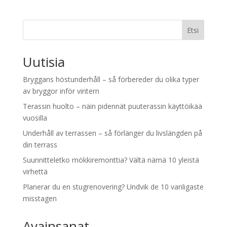
Etsi
Uutisia
Bryggans höstunderhåll – så förbereder du olika typer
av bryggor inför vintern
Terassin huolto – näin pidennät puuterassin käyttöikää
vuosilla
Underhåll av terrassen – så förlänger du livslängden på
din terrass
Suunnitteletko mökkiremonttia? Vältä nämä 10 yleistä
virhettä
Planerar du en stugrenovering? Undvik de 10 vanligaste
misstagen
Avainsanat