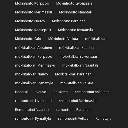
Mökinhoito Korppoo
Mökinhoito Livonsaari
Mökinhoito Merimasku
Mökinhoito Naantali
Mökinhoito Nauvo
Mökinhoito Parainen
Mökinhoito Raasepori
Mökinhoito Rymättylä
Mökinhoito Salo
Mökinhoito Velkua
mökkitalkkari
mökkitalkkari Askainen
mökkitalkkari Kaarina
mökkitalkkari Korppoo
mökkitalkkari Livonsaari
mökkitalkkari Merimasku
mökkitalkkari Naantali
mökkitalkkari Nauvo
Mökkitalkkari Parainen
mökkitalkkari Rymättylä
mökkitalkkari Velkua
Naantali
Nauvo
Parainen
remontointi Askainen
remontointi Livonsaari
remontointi Merimasku
Remontointi Naantali
remontointi Parainen
remontointi Rymättylä
remontointi Velkua
Rymättylä