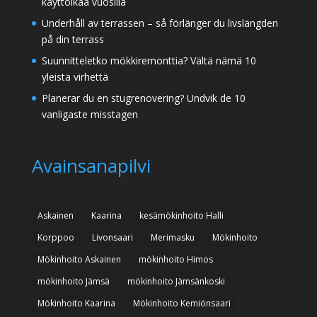
käyttöikää vuosilla
Underhåll av terrassen – så förlänger du livslängden
på din terrass
Suunnitteletko mökkiremonttia? Vältä nämä 10
yleistä virhettä
Planerar du en stugrenovering? Undvik de 10
vanligaste misstagen
Avainsanapilvi
Askainen
Kaarina
kesämökinhoito Halli
Korppoo
Livonsaari
Merimasku
Mökinhoito
Mökinhoito Askainen
mökinhoito Himos
mökinhoito Jämsä
mökinhoito Jämsänkoski
Mökinhoito Kaarina
Mökinhoito Kemiönsaari