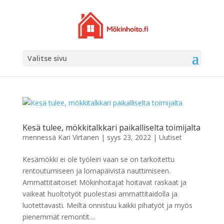
Valitse sivu
Kesä tulee, mökkitalkkari paikalliselta toimijalta
mennessä
Kari Virtanen
|
syys 23, 2022
|
Uutiset
Kesämökki ei ole työleiri vaan se on tarkoitettu
rentoutumiseen ja lomapäivistä nauttimiseen.
Ammattitaitoiset Mökinhoitajat hoitavat raskaat ja
vaikeat huoltotyöt puolestasi ammattitaidolla ja
luotettavasti. Meiltä onnistuu kaikki pihatyöt ja myös
pienemmät remontit....