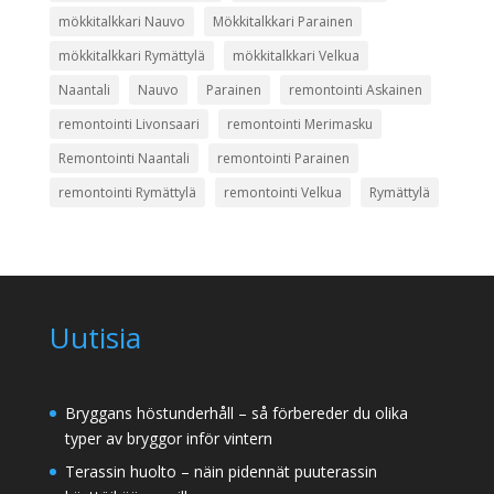
mökkitalkkari Nauvo
Mökkitalkkari Parainen
mökkitalkkari Rymättylä
mökkitalkkari Velkua
Naantali
Nauvo
Parainen
remontointi Askainen
remontointi Livonsaari
remontointi Merimasku
Remontointi Naantali
remontointi Parainen
remontointi Rymättylä
remontointi Velkua
Rymättylä
Uutisia
Bryggans höstunderhåll – så förbereder du olika
typer av bryggor inför vintern
Terassin huolto – näin pidennät puuterassin