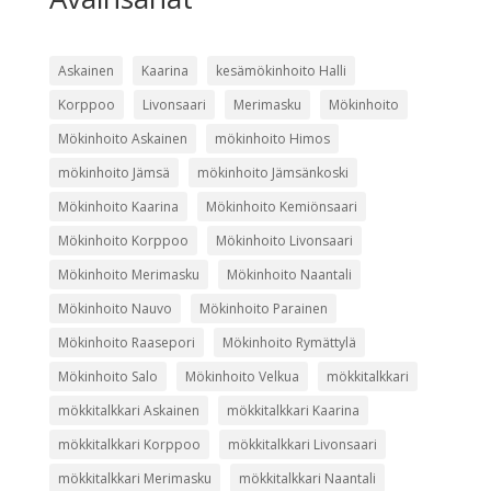
Askainen
Kaarina
kesämökinhoito Halli
Korppoo
Livonsaari
Merimasku
Mökinhoito
Mökinhoito Askainen
mökinhoito Himos
mökinhoito Jämsä
mökinhoito Jämsänkoski
Mökinhoito Kaarina
Mökinhoito Kemiönsaari
Mökinhoito Korppoo
Mökinhoito Livonsaari
Mökinhoito Merimasku
Mökinhoito Naantali
Mökinhoito Nauvo
Mökinhoito Parainen
Mökinhoito Raasepori
Mökinhoito Rymättylä
Mökinhoito Salo
Mökinhoito Velkua
mökkitalkkari
mökkitalkkari Askainen
mökkitalkkari Kaarina
mökkitalkkari Korppoo
mökkitalkkari Livonsaari
mökkitalkkari Merimasku
mökkitalkkari Naantali