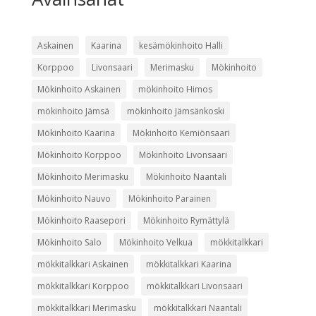
Askainen
Kaarina
kesämökinhoito Halli
Korppoo
Livonsaari
Merimasku
Mökinhoito
Mökinhoito Askainen
mökinhoito Himos
mökinhoito Jämsä
mökinhoito Jämsänkoski
Mökinhoito Kaarina
Mökinhoito Kemiönsaari
Mökinhoito Korppoo
Mökinhoito Livonsaari
Mökinhoito Merimasku
Mökinhoito Naantali
Mökinhoito Nauvo
Mökinhoito Parainen
Mökinhoito Raasepori
Mökinhoito Rymättylä
Mökinhoito Salo
Mökinhoito Velkua
mökkitalkkari
mökkitalkkari Askainen
mökkitalkkari Kaarina
mökkitalkkari Korppoo
mökkitalkkari Livonsaari
mökkitalkkari Merimasku
mökkitalkkari Naantali