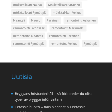
mökkitalkkari Nauvo
Mökkitalkkari Parainen
mökkitalkkari Rymättylä
mökkitalkkari Velkua
Naantali
Nauvo
Parainen
remontointi Askainen
remontointi Livonsaari
remontointi Merimasku
Remontointi Naantali
remontointi Parainen
remontointi Rymättylä
remontointi Velkua
Rymättylä
Uutisia
Bryggans höstunderhåll – så förbereder du olika
typer av bryggor inför vintern
Terassin huolto – näin pidennät puuterassin