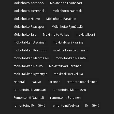
Mökinhoito Korppoo
Mökinhoito Livonsaari
Mökinhoito Merimasku
Mökinhoito Naantali
Mökinhoito Nauvo
Mökinhoito Parainen
Mökinhoito Raasepori
Mökinhoito Rymättylä
Mökinhoito Salo
Mökinhoito Velkua
mökkitalkkari
mökkitalkkari Askainen
mökkitalkkari Kaarina
mökkitalkkari Korppoo
mökkitalkkari Livonsaari
mökkitalkkari Merimasku
mökkitalkkari Naantali
mökkitalkkari Nauvo
Mökkitalkkari Parainen
mökkitalkkari Rymättylä
mökkitalkkari Velkua
Naantali
Nauvo
Parainen
remontointi Askainen
remontointi Livonsaari
remontointi Merimasku
Remontointi Naantali
remontointi Parainen
remontointi Rymättylä
remontointi Velkua
Rymättylä