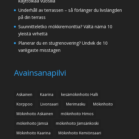
käyttöikää vuosilla
Underhåll av terrassen – så förlänger du livslängden
på din terrass
Suunnitteletko mökkiremonttia? Vältä nämä 10
yleistä virhettä
Planerar du en stugrenovering? Undvik de 10
vanligaste misstagen
Avainsanapilvi
Askainen
Kaarina
kesämökinhoito Halli
Korppoo
Livonsaari
Merimasku
Mökinhoito
Mökinhoito Askainen
mökinhoito Himos
mökinhoito Jämsä
mökinhoito Jämsänkoski
Mökinhoito Kaarina
Mökinhoito Kemiönsaari