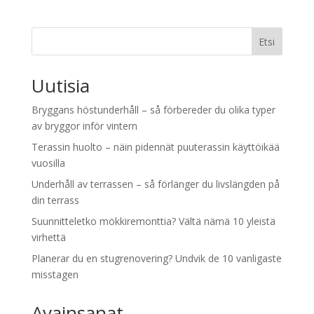
Etsi
Uutisia
Bryggans höstunderhåll – så förbereder du olika typer
av bryggor inför vintern
Terassin huolto – näin pidennät puuterassin käyttöikää
vuosilla
Underhåll av terrassen – så förlänger du livslängden på
din terrass
Suunnitteletko mökkiremonttia? Vältä nämä 10 yleistä
virhettä
Planerar du en stugrenovering? Undvik de 10 vanligaste
misstagen
Avainsanat