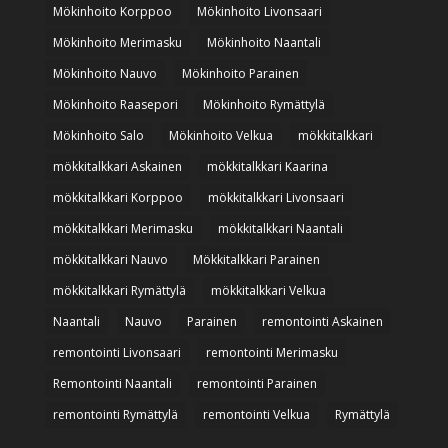
Mökinhoito Korppoo
Mökinhoito Livonsaari
Mökinhoito Merimasku
Mökinhoito Naantali
Mökinhoito Nauvo
Mökinhoito Parainen
Mökinhoito Raasepori
Mökinhoito Rymättylä
Mökinhoito Salo
Mökinhoito Velkua
mökkitalkkari
mökkitalkkari Askainen
mökkitalkkari Kaarina
mökkitalkkari Korppoo
mökkitalkkari Livonsaari
mökkitalkkari Merimasku
mökkitalkkari Naantali
mökkitalkkari Nauvo
Mökkitalkkari Parainen
mökkitalkkari Rymättylä
mökkitalkkari Velkua
Naantali
Nauvo
Parainen
remontointi Askainen
remontointi Livonsaari
remontointi Merimasku
Remontointi Naantali
remontointi Parainen
remontointi Rymättylä
remontointi Velkua
Rymättylä