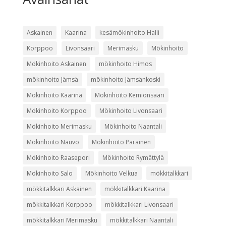
Askainen
Kaarina
kesämökinhoito Halli
Korppoo
Livonsaari
Merimasku
Mökinhoito
Mökinhoito Askainen
mökinhoito Himos
mökinhoito Jämsä
mökinhoito Jämsänkoski
Mökinhoito Kaarina
Mökinhoito Kemiönsaari
Mökinhoito Korppoo
Mökinhoito Livonsaari
Mökinhoito Merimasku
Mökinhoito Naantali
Mökinhoito Nauvo
Mökinhoito Parainen
Mökinhoito Raasepori
Mökinhoito Rymättylä
Mökinhoito Salo
Mökinhoito Velkua
mökkitalkkari
mökkitalkkari Askainen
mökkitalkkari Kaarina
mökkitalkkari Korppoo
mökkitalkkari Livonsaari
mökkitalkkari Merimasku
mökkitalkkari Naantali