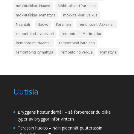
mökkitalkkari Nauvo
Mökkitalkkari Parainen
mökkitalkkari Rymättylä
mökkitalkkari Velkua
Naantali
Nauvo
Parainen
remontointi Askainen
remontointi Livonsaari
remontointi Merimasku
Remontointi Naantali
remontointi Parainen
remontointi Rymättylä
remontointi Velkua
Rymättylä
Uutisia
Bryggans höstunderhåll – så förbereder du olika
typer av bryggor inför vintern
Terassin huolto – näin pidennät puuterassin