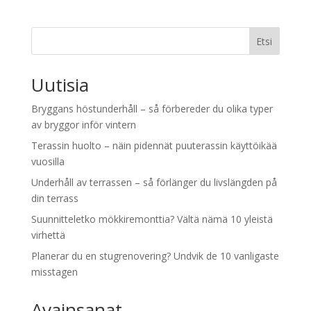
Etsi
Uutisia
Bryggans höstunderhåll – så förbereder du olika typer
av bryggor inför vintern
Terassin huolto – näin pidennät puuterassin käyttöikää
vuosilla
Underhåll av terrassen – så förlänger du livslängden på
din terrass
Suunnitteletko mökkiremonttia? Vältä nämä 10 yleistä
virhettä
Planerar du en stugrenovering? Undvik de 10 vanligaste
misstagen
Avainsanat