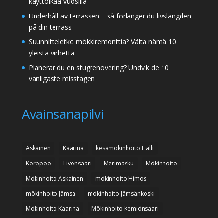
käyttöikää vuosilla
Underhåll av terrassen – så förlänger du livslängden
på din terrass
Suunnitteletko mökkiremonttia? Vältä nämä 10
yleistä virhettä
Planerar du en stugrenovering? Undvik de 10
vanligaste misstagen
Avainsanapilvi
Askainen
Kaarina
kesämökinhoito Halli
Korppoo
Livonsaari
Merimasku
Mökinhoito
Mökinhoito Askainen
mökinhoito Himos
mökinhoito Jämsä
mökinhoito Jämsänkoski
Mökinhoito Kaarina
Mökinhoito Kemiönsaari