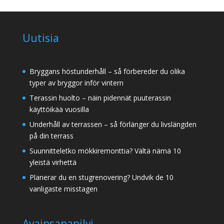
Uutisia
Bryggans höstunderhåll – så förbereder du olika
typer av bryggor inför vintern
Terassin huolto – näin pidennät puuterassin
käyttöikää vuosilla
Underhåll av terrassen – så förlänger du livslängden
på din terrass
Suunnitteletko mökkiremonttia? Vältä nämä 10
yleistä virhettä
Planerar du en stugrenovering? Undvik de 10
vanligaste misstagen
Avainsanapilvi