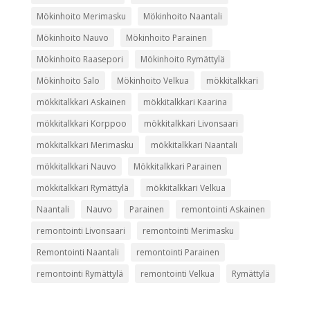
Mökinhoito Merimasku
Mökinhoito Naantali
Mökinhoito Nauvo
Mökinhoito Parainen
Mökinhoito Raasepori
Mökinhoito Rymättylä
Mökinhoito Salo
Mökinhoito Velkua
mökkitalkkari
mökkitalkkari Askainen
mökkitalkkari Kaarina
mökkitalkkari Korppoo
mökkitalkkari Livonsaari
mökkitalkkari Merimasku
mökkitalkkari Naantali
mökkitalkkari Nauvo
Mökkitalkkari Parainen
mökkitalkkari Rymättylä
mökkitalkkari Velkua
Naantali
Nauvo
Parainen
remontointi Askainen
remontointi Livonsaari
remontointi Merimasku
Remontointi Naantali
remontointi Parainen
remontointi Rymättylä
remontointi Velkua
Rymättylä