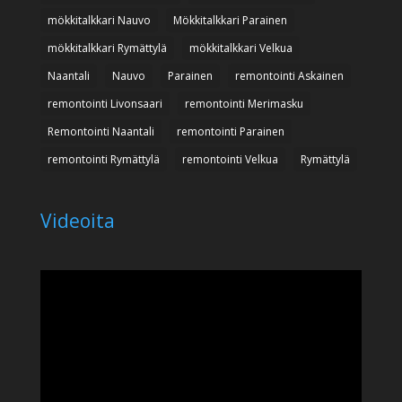
mökkitalkkari Nauvo
Mökkitalkkari Parainen
mökkitalkkari Rymättylä
mökkitalkkari Velkua
Naantali
Nauvo
Parainen
remontointi Askainen
remontointi Livonsaari
remontointi Merimasku
Remontointi Naantali
remontointi Parainen
remontointi Rymättylä
remontointi Velkua
Rymättylä
Videoita