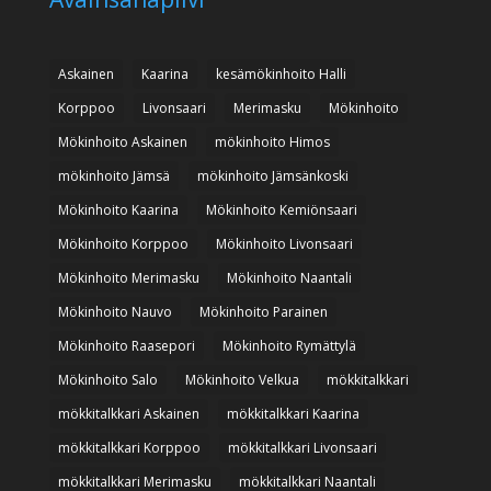
Askainen
Kaarina
kesämökinhoito Halli
Korppoo
Livonsaari
Merimasku
Mökinhoito
Mökinhoito Askainen
mökinhoito Himos
mökinhoito Jämsä
mökinhoito Jämsänkoski
Mökinhoito Kaarina
Mökinhoito Kemiönsaari
Mökinhoito Korppoo
Mökinhoito Livonsaari
Mökinhoito Merimasku
Mökinhoito Naantali
Mökinhoito Nauvo
Mökinhoito Parainen
Mökinhoito Raasepori
Mökinhoito Rymättylä
Mökinhoito Salo
Mökinhoito Velkua
mökkitalkkari
mökkitalkkari Askainen
mökkitalkkari Kaarina
mökkitalkkari Korppoo
mökkitalkkari Livonsaari
mökkitalkkari Merimasku
mökkitalkkari Naantali