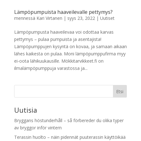
Lämpöpumpuista haaveilevalle pettymys?
mennessä
Kari Virtanen
|
syys 23, 2022
|
Uutiset
Lämpöpumpusta haaveilevaa voi odottaa karvas
pettymys – pulaa pumpuista ja asentajista!
Lämpöpumppujen kysyntä on kovaa, ja samaan aikaan
lähes kaikesta on pulaa. Moni lämpöpumppufirma myy
ei-oota lähikuukausille. Mökkitarvikkeet.fi on
ilmalämpöpumppuja varastossa ja...
Etsi
Uutisia
Bryggans höstunderhåll – så förbereder du olika typer
av bryggor inför vintern
Terassin huolto – näin pidennät puuterassin käyttöikää