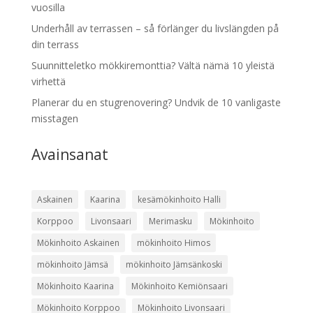
vuosilla
Underhåll av terrassen – så förlänger du livslängden på
din terrass
Suunnitteletko mökkiremonttia? Vältä nämä 10 yleistä
virhettä
Planerar du en stugrenovering? Undvik de 10 vanligaste
misstagen
Avainsanat
Askainen
Kaarina
kesämökinhoito Halli
Korppoo
Livonsaari
Merimasku
Mökinhoito
Mökinhoito Askainen
mökinhoito Himos
mökinhoito Jämsä
mökinhoito Jämsänkoski
Mökinhoito Kaarina
Mökinhoito Kemiönsaari
Mökinhoito Korppoo
Mökinhoito Livonsaari