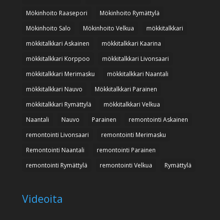
Mökinhoito Raasepori
Mökinhoito Rymättylä
Mökinhoito Salo
Mökinhoito Velkua
mökkitalkkari
mökkitalkkari Askainen
mökkitalkkari Kaarina
mökkitalkkari Korppoo
mökkitalkkari Livonsaari
mökkitalkkari Merimasku
mökkitalkkari Naantali
mökkitalkkari Nauvo
Mökkitalkkari Parainen
mökkitalkkari Rymättylä
mökkitalkkari Velkua
Naantali
Nauvo
Parainen
remontointi Askainen
remontointi Livonsaari
remontointi Merimasku
Remontointi Naantali
remontointi Parainen
remontointi Rymättylä
remontointi Velkua
Rymättylä
Videoita