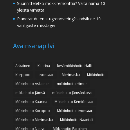
Suunnitteletko mökkiremonttia? Vältä nämä 10
yleistä virhettä
Planerar du en stugrenovering? Undvik de 10
vanligaste misstagen
Avainsanapilvi
Askainen
Kaarina
kesämökinhoito Halli
Korppoo
Livonsaari
Merimasku
Mökinhoito
Mökinhoito Askainen
mökinhoito Himos
mökinhoito Jämsä
mökinhoito Jämsänkoski
Mökinhoito Kaarina
Mökinhoito Kemiönsaari
Mökinhoito Korppoo
Mökinhoito Livonsaari
Mökinhoito Merimasku
Mökinhoito Naantali
Mökinhoito Nauvo
Mökinhoito Parainen