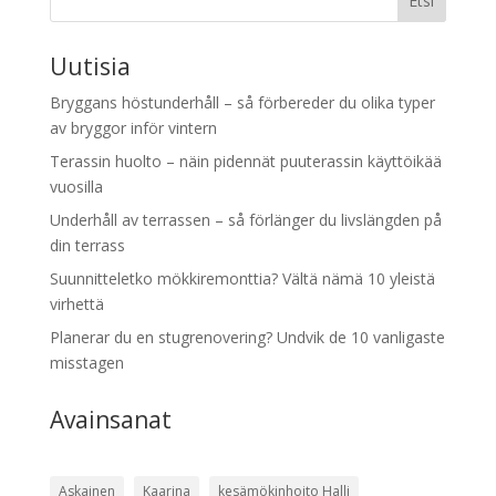
Etsi
Uutisia
Bryggans höstunderhåll – så förbereder du olika typer
av bryggor inför vintern
Terassin huolto – näin pidennät puuterassin käyttöikää
vuosilla
Underhåll av terrassen – så förlänger du livslängden på
din terrass
Suunnitteletko mökkiremonttia? Vältä nämä 10 yleistä
virhettä
Planerar du en stugrenovering? Undvik de 10 vanligaste
misstagen
Avainsanat
Askainen
Kaarina
kesämökinhoito Halli