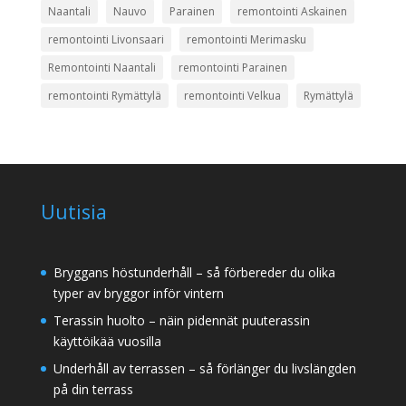
Naantali
Nauvo
Parainen
remontointi Askainen
remontointi Livonsaari
remontointi Merimasku
Remontointi Naantali
remontointi Parainen
remontointi Rymättylä
remontointi Velkua
Rymättylä
Uutisia
Bryggans höstunderhåll – så förbereder du olika
typer av bryggor inför vintern
Terassin huolto – näin pidennät puuterassin
käyttöikää vuosilla
Underhåll av terrassen – så förlänger du livslängden
på din terrass