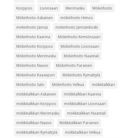
Korppoo
Livonsaari
Merimasku
Mökinhoito
Mökinhoito Askainen
mökinhoito Himos
mökinhoito Jämsä
mökinhoito Jämsänkoski
Mökinhoito Kaarina
Mökinhoito Kemiönsaari
Mökinhoito Korppoo
Mökinhoito Livonsaari
Mökinhoito Merimasku
Mökinhoito Naantali
Mökinhoito Nauvo
Mökinhoito Parainen
Mökinhoito Raasepori
Mökinhoito Rymättylä
Mökinhoito Salo
Mökinhoito Velkua
mökkitalkkari
mökkitalkkari Askainen
mökkitalkkari Kaarina
mökkitalkkari Korppoo
mökkitalkkari Livonsaari
mökkitalkkari Merimasku
mökkitalkkari Naantali
mökkitalkkari Nauvo
Mökkitalkkari Parainen
mökkitalkkari Rymättylä
mökkitalkkari Velkua