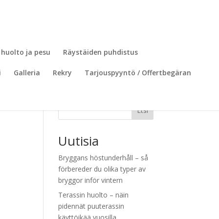
 huolto ja pesu
Räystäiden puhdistus
i
Galleria
Rekry
Tarjouspyyntö / Offertbegäran
Etsi
Uutisia
Bryggans höstunderhåll – så
förbereder du olika typer av
bryggor inför vintern
Terassin huolto – näin
pidennät puuterassin
käyttöikää vuosilla