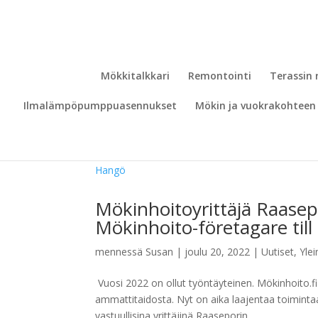
Mökkitalkkari
Remontointi
Terassin
Ilmalämpöpumppuasennukset
Mökin ja vuokrakohteen 
Mökinhoitoyrittäjä Raasep
Mökinhoito-företagare til
mennessä
Susan
|
joulu 20, 2022
|
Uutiset
,
Yle
Vuosi 2022 on ollut työntäyteinen. Mökinhoito.f
ammattitaidosta. Nyt on aika laajentaa toimintaa 
vastuullisina yrittäjinä Raaseporin,...