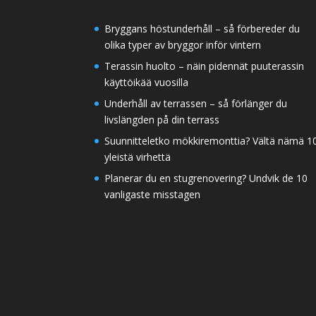
Bryggans höstunderhåll – så förbereder du
olika typer av bryggor inför vintern
Terassin huolto – näin pidennät puuterassin
käyttöikää vuosilla
Underhåll av terrassen – så förlänger du
livslängden på din terrass
Suunnitteletko mökkiremonttia? Vältä nämä 1
yleistä virhettä
Planerar du en stugrenovering? Undvik de 10
vanligaste misstagen