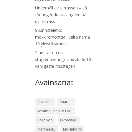
Underhåll av terrassen – så
förlänger du livslängden på
din terrass
Suunnitteletko
mökkiremonttia? Vältä nämä
10 yleistä virhettä
Planerar du en
stugrenovering? Undvik de 10
vanligaste misstagen
Avainsanat
Askainen
Kaarina
kesämökinhoito Halli
Korppoo
Livonsaari
Merimasku
Mökinhoito