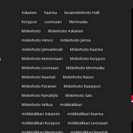
Askainen
Kaarina
kesämökinhoito Halli
Korppoo
Livonsaari
Merimasku
Mökinhoito
Mökinhoito Askainen
mökinhoito Himos
mökinhoito Jämsä
mökinhoito Jämsänkoski
Mökinhoito Kaarina
Mökinhoito Kemiönsaari
Mökinhoito Korppoo
0
Mökinhoito Livonsaari
Mökinhoito Merimasku
Mökinhoito Naantali
Mökinhoito Nauvo
Mökinhoito Parainen
Mökinhoito Raasepori
Mökinhoito Rymättylä
Mökinhoito Salo
Mökinhoito Velkua
mökkitalkkari
mökkitalkkari Askainen
mökkitalkkari Kaarina
mökkitalkkari Korppoo
mökkitalkkari Livonsaari
mökkitalkkari Merimasku
mökkitalkkari Naantali