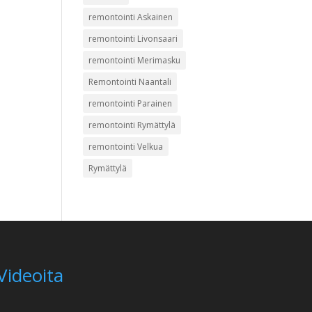
remontointi Askainen
remontointi Livonsaari
remontointi Merimasku
Remontointi Naantali
remontointi Parainen
remontointi Rymättylä
remontointi Velkua
Rymättylä
Videoita