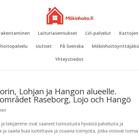
 rakentaminen
Laituriasennukset
LVI-palvelut
Kattojen
hoitopalvelu
Uutiset
På Svenska
Mökinhoitoyrittäjäks
Yhteystiedot
orin, Lohjan ja Hangon alueelle.
l området Raseborg, Lojo och Hangö
inen
i ja tekijämme ovat saaneet tunnustusta hyvästä palvelusta ja
ja saada lisää luotettavia ja osaavia toimijoita, jotka voisivat toimia