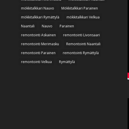
mökkitalkkari Nauvo
Mökkitalkkari Parainen
mökkitalkkari Rymättylä
mökkitalkkari Velkua
Naantali
Nauvo
Parainen
remontointi Askainen
remontointi Livonsaari
remontointi Merimasku
Remontointi Naantali
remontointi Parainen
remontointi Rymättylä
remontointi Velkua
Rymättylä