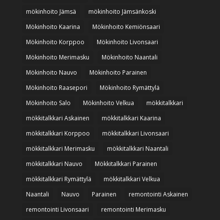
mökinhoito Jämsä
mökinhoito Jämsänkoski
Mökinhoito Kaarina
Mökinhoito Kemiönsaari
Mökinhoito Korppoo
Mökinhoito Livonsaari
Mökinhoito Merimasku
Mökinhoito Naantali
Mökinhoito Nauvo
Mökinhoito Parainen
Mökinhoito Raasepori
Mökinhoito Rymättylä
Mökinhoito Salo
Mökinhoito Velkua
mökkitalkkari
mökkitalkkari Askainen
mökkitalkkari Kaarina
mökkitalkkari Korppoo
mökkitalkkari Livonsaari
mökkitalkkari Merimasku
mökkitalkkari Naantali
mökkitalkkari Nauvo
Mökkitalkkari Parainen
mökkitalkkari Rymättylä
mökkitalkkari Velkua
Naantali
Nauvo
Parainen
remontointi Askainen
remontointi Livonsaari
remontointi Merimasku