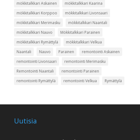
mökkitalkkari Askainen
mökkitalkkari Kaarina
mökkitalkkari Korppoo
mökkitalkkari Livonsaari
mökkitalkkari Merimasku
mökkitalkkari Naantali
mökkitalkkari Nauvo
Mökkitalkkari Parainen
mökkitalkkari Rymättylä
mökkitalkkari Velkua
Naantali
Nauvo
Parainen
remontointi Askainen
remontointi Livonsaari
remontointi Merimasku
Remontointi Naantali
remontointi Parainen
remontointi Rymättylä
remontointi Velkua
Rymättylä
Uutisia