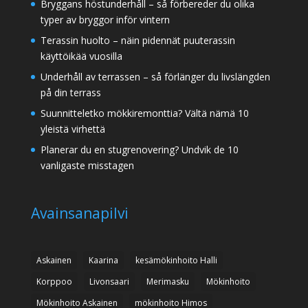
Bryggans höstunderhåll – så förbereder du olika
typer av bryggor inför vintern
Terassin huolto – näin pidennät puuterassin
käyttöikää vuosilla
Underhåll av terrassen – så förlänger du livslängden
på din terrass
Suunnitteletko mökkiremonttia? Vältä nämä 10
yleistä virhettä
Planerar du en stugrenovering? Undvik de 10
vanligaste misstagen
Avainsanapilvi
Askainen
Kaarina
kesämökinhoito Halli
Korppoo
Livonsaari
Merimasku
Mökinhoito
Mökinhoito Askainen
mökinhoito Himos