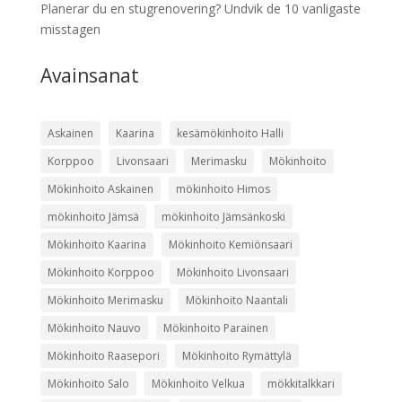
Planerar du en stugrenovering? Undvik de 10 vanligaste
misstagen
Avainsanat
Askainen
Kaarina
kesämökinhoito Halli
Korppoo
Livonsaari
Merimasku
Mökinhoito
Mökinhoito Askainen
mökinhoito Himos
mökinhoito Jämsä
mökinhoito Jämsänkoski
Mökinhoito Kaarina
Mökinhoito Kemiönsaari
Mökinhoito Korppoo
Mökinhoito Livonsaari
Mökinhoito Merimasku
Mökinhoito Naantali
Mökinhoito Nauvo
Mökinhoito Parainen
Mökinhoito Raasepori
Mökinhoito Rymättylä
Mökinhoito Salo
Mökinhoito Velkua
mökkitalkkari