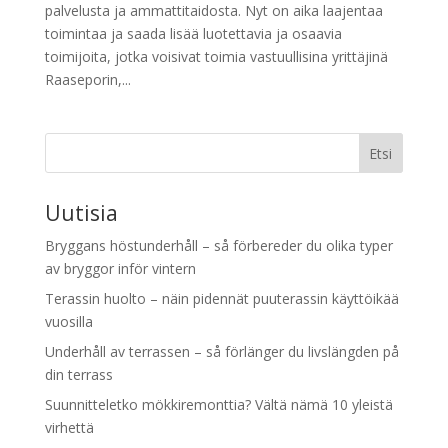
palvelusta ja ammattitaidosta. Nyt on aika laajentaa
toimintaa ja saada lisää luotettavia ja osaavia
toimijoita, jotka voisivat toimia vastuullisina yrittäjinä
Raaseporin,...
Etsi
Uutisia
Bryggans höstunderhåll – så förbereder du olika typer
av bryggor inför vintern
Terassin huolto – näin pidennät puuterassin käyttöikää
vuosilla
Underhåll av terrassen – så förlänger du livslängden på
din terrass
Suunnitteletko mökkiremonttia? Vältä nämä 10 yleistä
virhettä