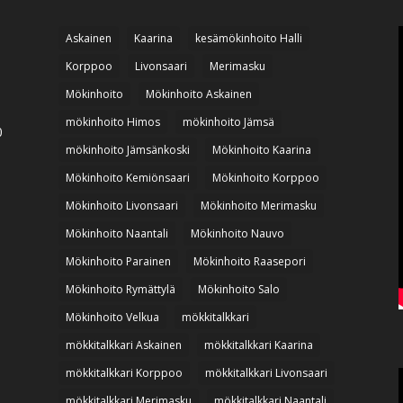
Askainen
Kaarina
kesämökinhoito Halli
Korppoo
Livonsaari
Merimasku
Mökinhoito
Mökinhoito Askainen
mökinhoito Himos
mökinhoito Jämsä
0
mökinhoito Jämsänkoski
Mökinhoito Kaarina
Mökinhoito Kemiönsaari
Mökinhoito Korppoo
Mökinhoito Livonsaari
Mökinhoito Merimasku
Mökinhoito Naantali
Mökinhoito Nauvo
Mökinhoito Parainen
Mökinhoito Raasepori
Mökinhoito Rymättylä
Mökinhoito Salo
Mökinhoito Velkua
mökkitalkkari
mökkitalkkari Askainen
mökkitalkkari Kaarina
mökkitalkkari Korppoo
mökkitalkkari Livonsaari
mökkitalkkari Merimasku
mökkitalkkari Naantali