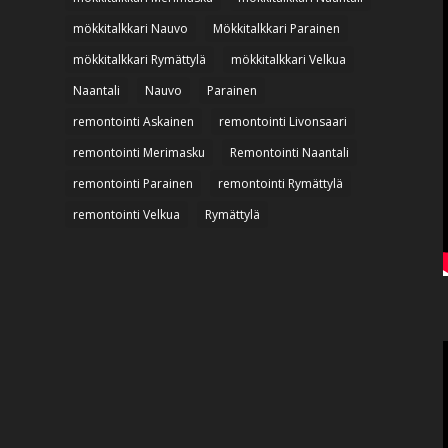
mökkitalkkari Nauvo
Mökkitalkkari Parainen
mökkitalkkari Rymättylä
mökkitalkkari Velkua
Naantali
Nauvo
Parainen
remontointi Askainen
remontointi Livonsaari
remontointi Merimasku
Remontointi Naantali
remontointi Parainen
remontointi Rymättylä
remontointi Velkua
Rymättylä