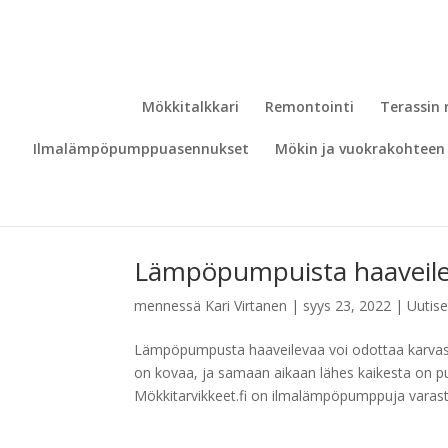
Mökkitalkkari
Remontointi
Terassin
Ilmalämpöpumppuasennukset
Mökin ja vuokrakohteen 
Lämpöpumpuista haaveile
mennessä
Kari Virtanen
|
syys 23, 2022
|
Uutise
Lämpöpumpusta haaveilevaa voi odottaa karvas
on kovaa, ja samaan aikaan lähes kaikesta on p
Mökkitarvikkeet.fi on ilmalämpöpumppuja varasto