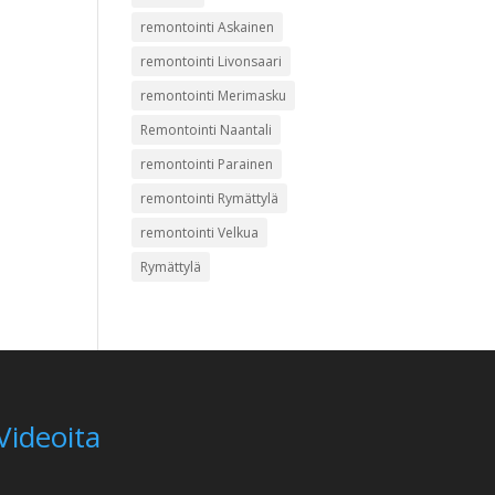
remontointi Askainen
remontointi Livonsaari
remontointi Merimasku
Remontointi Naantali
remontointi Parainen
remontointi Rymättylä
remontointi Velkua
Rymättylä
Videoita