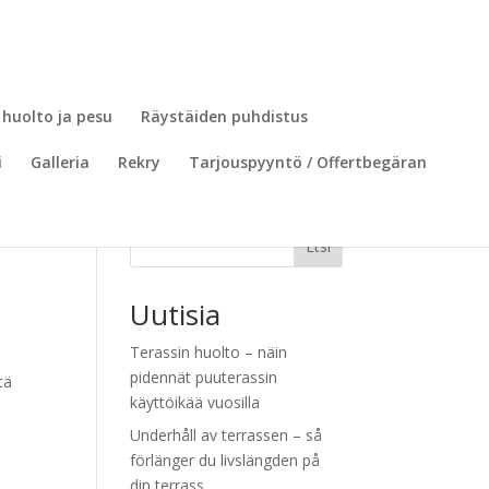
 huolto ja pesu
Räystäiden puhdistus
i
Galleria
Rekry
Tarjouspyyntö / Offertbegäran
Etsi
Uutisia
Terassin huolto – näin
pidennät puuterassin
tä
käyttöikää vuosilla
Underhåll av terrassen – så
förlänger du livslängden på
din terrass