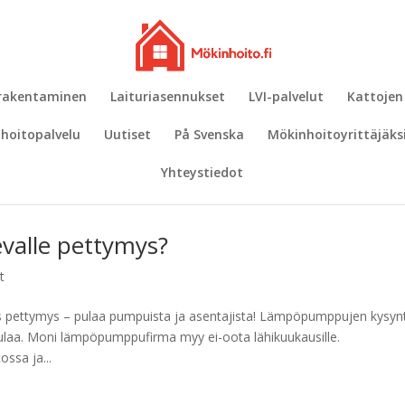
 rakentaminen
Laituriasennukset
LVI-palvelut
Kattojen
hoitopalvelu
Uutiset
På Svenska
Mökinhoitoyrittäjäks
Yhteystiedot
valle pettymys?
t
 pettymys – pulaa pumpuista ja asentajista! Lämpöpumppujen kysyn
ulaa. Moni lämpöpumppufirma myy ei-oota lähikuukausille.
ssa ja...