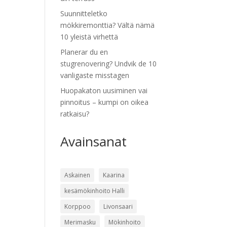
Suunnitteletko
mökkiremonttia? Vältä nämä
10 yleistä virhettä
Planerar du en
stugrenovering? Undvik de 10
vanligaste misstagen
Huopakaton uusiminen vai
pinnoitus – kumpi on oikea
ratkaisu?
Avainsanat
Askainen
Kaarina
kesämökinhoito Halli
Korppoo
Livonsaari
Merimasku
Mökinhoito