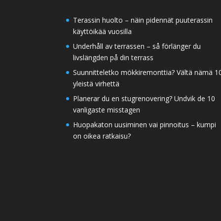
Terassin huolto – näin pidennät puuterassin
käyttöikää vuosilla
Underhåll av terrassen – så förlänger du
livslängden på din terrass
Suunnitteletko mökkiremonttia? Vältä nämä 1
yleistä virhettä
Planerar du en stugrenovering? Undvik de 10
vanligaste misstagen
Huopakaton uusiminen vai pinnoitus – kumpi
on oikea ratkaisu?