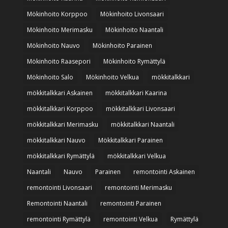
Mökinhoito Korppoo
Mökinhoito Livonsaari
Mökinhoito Merimasku
Mökinhoito Naantali
Mökinhoito Nauvo
Mökinhoito Parainen
Mökinhoito Raasepori
Mökinhoito Rymättylä
Mökinhoito Salo
Mökinhoito Velkua
mökkitalkkari
mökkitalkkari Askainen
mökkitalkkari Kaarina
mökkitalkkari Korppoo
mökkitalkkari Livonsaari
mökkitalkkari Merimasku
mökkitalkkari Naantali
mökkitalkkari Nauvo
Mökkitalkkari Parainen
mökkitalkkari Rymättylä
mökkitalkkari Velkua
Naantali
Nauvo
Parainen
remontointi Askainen
remontointi Livonsaari
remontointi Merimasku
Remontointi Naantali
remontointi Parainen
remontointi Rymättylä
remontointi Velkua
Rymättylä