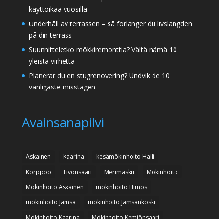
käyttöikää vuosilla
Underhåll av terrassen – så förlänger du livslängden
på din terrass
Suunnitteletko mökkiremonttia? Vältä nämä 10
yleistä virhettä
Planerar du en stugrenovering? Undvik de 10
vanligaste misstagen
Avainsanapilvi
Askainen
Kaarina
kesämökinhoito Halli
Korppoo
Livonsaari
Merimasku
Mökinhoito
Mökinhoito Askainen
mökinhoito Himos
mökinhoito Jämsä
mökinhoito Jämsänkoski
Mökinhoito Kaarina
Mökinhoito Kemiönsaari