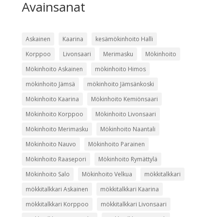
Avainsanat
Askainen
Kaarina
kesämökinhoito Halli
Korppoo
Livonsaari
Merimasku
Mökinhoito
Mökinhoito Askainen
mökinhoito Himos
mökinhoito Jämsä
mökinhoito Jämsänkoski
Mökinhoito Kaarina
Mökinhoito Kemiönsaari
Mökinhoito Korppoo
Mökinhoito Livonsaari
Mökinhoito Merimasku
Mökinhoito Naantali
Mökinhoito Nauvo
Mökinhoito Parainen
Mökinhoito Raasepori
Mökinhoito Rymättylä
Mökinhoito Salo
Mökinhoito Velkua
mökkitalkkari
mökkitalkkari Askainen
mökkitalkkari Kaarina
mökkitalkkari Korppoo
mökkitalkkari Livonsaari