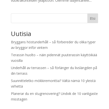
vuokrakohteiden ylläpitoon. Olemme laajentaneet...
Etsi
Uutisia
Bryggans höstunderhåll – så förbereder du olika typer
av bryggor inför vintern
Terassin huolto – näin pidennät puuterassin käyttöikää
vuosilla
Underhåll av terrassen – så förlänger du livslängden på
din terrass
Suunnitteletko mökkiremonttia? Vältä nämä 10 yleistä
virhettä
Planerar du en stugrenovering? Undvik de 10 vanligaste
misstagen