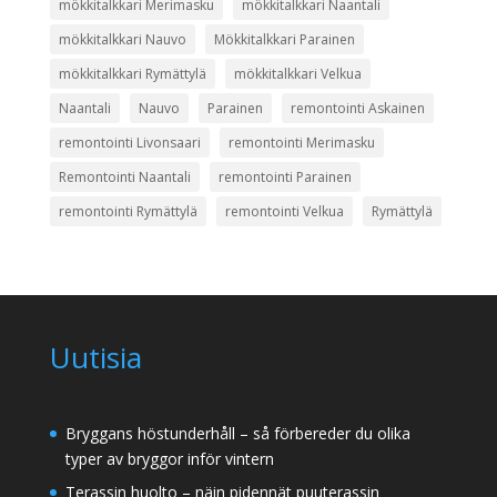
mökkitalkkari Merimasku
mökkitalkkari Naantali
mökkitalkkari Nauvo
Mökkitalkkari Parainen
mökkitalkkari Rymättylä
mökkitalkkari Velkua
Naantali
Nauvo
Parainen
remontointi Askainen
remontointi Livonsaari
remontointi Merimasku
Remontointi Naantali
remontointi Parainen
remontointi Rymättylä
remontointi Velkua
Rymättylä
Uutisia
Bryggans höstunderhåll – så förbereder du olika
typer av bryggor inför vintern
Terassin huolto – näin pidennät puuterassin