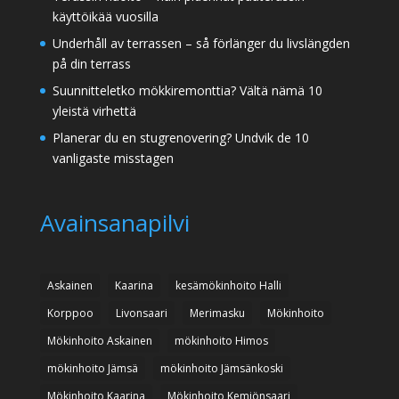
käyttöikää vuosilla
Underhåll av terrassen – så förlänger du livslängden
på din terrass
Suunnitteletko mökkiremonttia? Vältä nämä 10
yleistä virhettä
Planerar du en stugrenovering? Undvik de 10
vanligaste misstagen
Avainsanapilvi
Askainen
Kaarina
kesämökinhoito Halli
Korppoo
Livonsaari
Merimasku
Mökinhoito
Mökinhoito Askainen
mökinhoito Himos
mökinhoito Jämsä
mökinhoito Jämsänkoski
Mökinhoito Kaarina
Mökinhoito Kemiönsaari