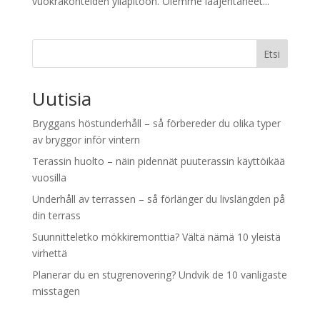
vuokrakohteiden ylläpitoon. Olemme laajentaneet...
Etsi
Uutisia
Bryggans höstunderhåll – så förbereder du olika typer
av bryggor inför vintern
Terassin huolto – näin pidennät puuterassin käyttöikää
vuosilla
Underhåll av terrassen – så förlänger du livslängden på
din terrass
Suunnitteletko mökkiremonttia? Vältä nämä 10 yleistä
virhettä
Planerar du en stugrenovering? Undvik de 10 vanligaste
misstagen