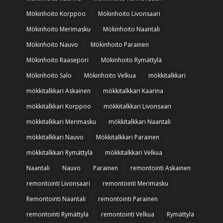
Mökinhoito Korppoo
Mökinhoito Livonsaari
Mökinhoito Merimasku
Mökinhoito Naantali
Mökinhoito Nauvo
Mökinhoito Parainen
Mökinhoito Raasepori
Mökinhoito Rymättylä
Mökinhoito Salo
Mökinhoito Velkua
mökkitalkkari
mökkitalkkari Askainen
mökkitalkkari Kaarina
mökkitalkkari Korppoo
mökkitalkkari Livonsaari
mökkitalkkari Merimasku
mökkitalkkari Naantali
mökkitalkkari Nauvo
Mökkitalkkari Parainen
mökkitalkkari Rymättylä
mökkitalkkari Velkua
Naantali
Nauvo
Parainen
remontointi Askainen
remontointi Livonsaari
remontointi Merimasku
Remontointi Naantali
remontointi Parainen
remontointi Rymättylä
remontointi Velkua
Rymättylä