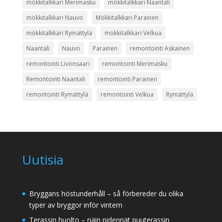
mökkitalkkari Merimasku
mökkitalkkari Naantali
mökkitalkkari Nauvo
Mökkitalkkari Parainen
mökkitalkkari Rymättylä
mökkitalkkari Velkua
Naantali
Nauvo
Parainen
remontointi Askainen
remontointi Livonsaari
remontointi Merimasku
Remontointi Naantali
remontointi Parainen
remontointi Rymättylä
remontointi Velkua
Rymättylä
Uutisia
Bryggans höstunderhåll – så förbereder du olika
typer av bryggor inför vintern
Terassin huolto – näin pidennät puuterassin