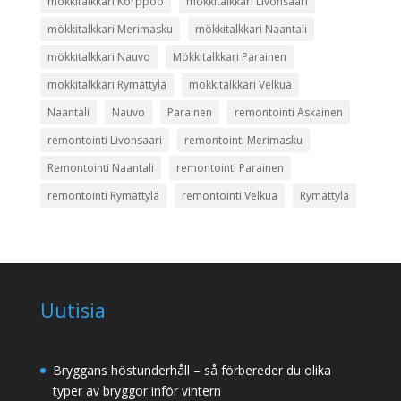
mökkitalkkari Korppoo
mökkitalkkari Livonsaari
mökkitalkkari Merimasku
mökkitalkkari Naantali
mökkitalkkari Nauvo
Mökkitalkkari Parainen
mökkitalkkari Rymättylä
mökkitalkkari Velkua
Naantali
Nauvo
Parainen
remontointi Askainen
remontointi Livonsaari
remontointi Merimasku
Remontointi Naantali
remontointi Parainen
remontointi Rymättylä
remontointi Velkua
Rymättylä
Uutisia
Bryggans höstunderhåll – så förbereder du olika
typer av bryggor inför vintern