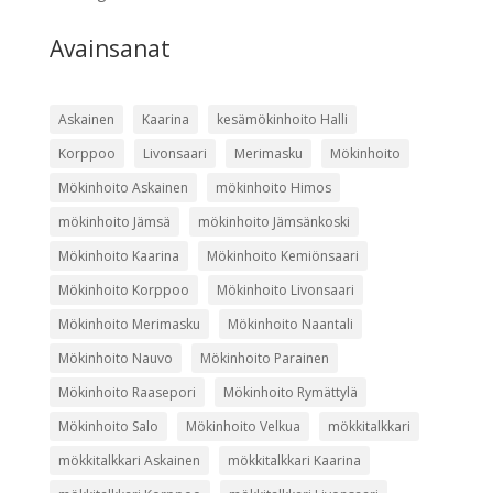
Avainsanat
Askainen
Kaarina
kesämökinhoito Halli
Korppoo
Livonsaari
Merimasku
Mökinhoito
Mökinhoito Askainen
mökinhoito Himos
mökinhoito Jämsä
mökinhoito Jämsänkoski
Mökinhoito Kaarina
Mökinhoito Kemiönsaari
Mökinhoito Korppoo
Mökinhoito Livonsaari
Mökinhoito Merimasku
Mökinhoito Naantali
Mökinhoito Nauvo
Mökinhoito Parainen
Mökinhoito Raasepori
Mökinhoito Rymättylä
Mökinhoito Salo
Mökinhoito Velkua
mökkitalkkari
mökkitalkkari Askainen
mökkitalkkari Kaarina