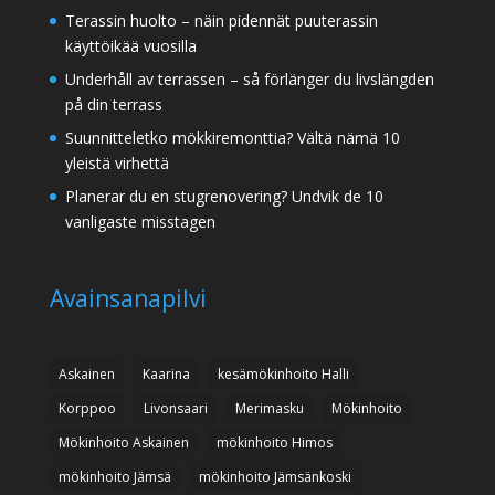
Terassin huolto – näin pidennät puuterassin
käyttöikää vuosilla
Underhåll av terrassen – så förlänger du livslängden
på din terrass
Suunnitteletko mökkiremonttia? Vältä nämä 10
yleistä virhettä
Planerar du en stugrenovering? Undvik de 10
vanligaste misstagen
Avainsanapilvi
Askainen
Kaarina
kesämökinhoito Halli
Korppoo
Livonsaari
Merimasku
Mökinhoito
Mökinhoito Askainen
mökinhoito Himos
mökinhoito Jämsä
mökinhoito Jämsänkoski