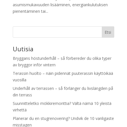
asumismukavuuden lisääminen, energiankulutuksen
pienentäminen tai...
Etsi
Uutisia
Bryggans höstunderhåll – så förbereder du olika typer
av bryggor inför vintern
Terassin huolto – näin pidennät puuterassin käyttöikää
vuosilla
Underhåll av terrassen – så förlänger du livslängden på
din terrass
Suunnitteletko mökkiremonttia? Vältä nämä 10 yleistä
virhettä
Planerar du en stugrenovering? Undvik de 10 vanligaste
misstagen