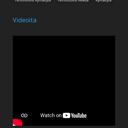
remontointi Rymättylä
remontointi Velkua
Rymättylä
Videoita