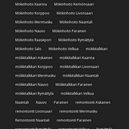
Mökinhoito Kaarina
Mökinhoito Kemiönsaari
Mökinhoito Korppoo
Mökinhoito Livonsaari
Mökinhoito Merimasku
Mökinhoito Naantali
Mökinhoito Nauvo
Mökinhoito Parainen
Mökinhoito Raasepori
Mökinhoito Rymättylä
Mökinhoito Salo
Mökinhoito Velkua
mökkitalkkari
mökkitalkkari Askainen
mökkitalkkari Kaarina
mökkitalkkari Korppoo
mökkitalkkari Livonsaari
mökkitalkkari Merimasku
mökkitalkkari Naantali
mökkitalkkari Nauvo
Mökkitalkkari Parainen
mökkitalkkari Rymättylä
mökkitalkkari Velkua
Naantali
Nauvo
Parainen
remontointi Askainen
remontointi Livonsaari
remontointi Merimasku
Remontointi Naantali
remontointi Parainen