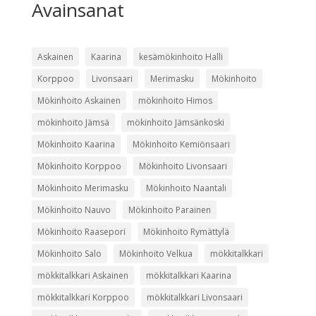
Avainsanat
Askainen
Kaarina
kesämökinhoito Halli
Korppoo
Livonsaari
Merimasku
Mökinhoito
Mökinhoito Askainen
mökinhoito Himos
mökinhoito Jämsä
mökinhoito Jämsänkoski
Mökinhoito Kaarina
Mökinhoito Kemiönsaari
Mökinhoito Korppoo
Mökinhoito Livonsaari
Mökinhoito Merimasku
Mökinhoito Naantali
Mökinhoito Nauvo
Mökinhoito Parainen
Mökinhoito Raasepori
Mökinhoito Rymättylä
Mökinhoito Salo
Mökinhoito Velkua
mökkitalkkari
mökkitalkkari Askainen
mökkitalkkari Kaarina
mökkitalkkari Korppoo
mökkitalkkari Livonsaari