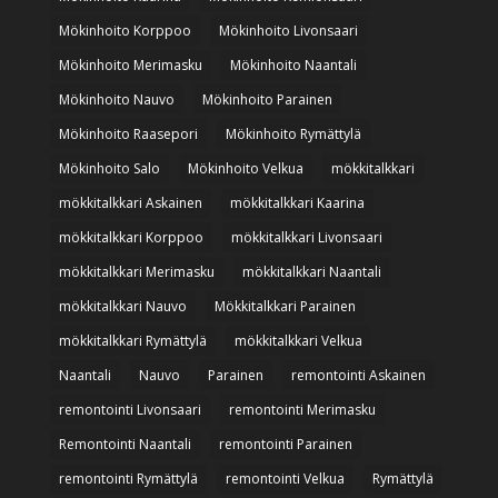
Mökinhoito Korppoo
Mökinhoito Livonsaari
Mökinhoito Merimasku
Mökinhoito Naantali
Mökinhoito Nauvo
Mökinhoito Parainen
Mökinhoito Raasepori
Mökinhoito Rymättylä
Mökinhoito Salo
Mökinhoito Velkua
mökkitalkkari
mökkitalkkari Askainen
mökkitalkkari Kaarina
mökkitalkkari Korppoo
mökkitalkkari Livonsaari
mökkitalkkari Merimasku
mökkitalkkari Naantali
mökkitalkkari Nauvo
Mökkitalkkari Parainen
mökkitalkkari Rymättylä
mökkitalkkari Velkua
Naantali
Nauvo
Parainen
remontointi Askainen
remontointi Livonsaari
remontointi Merimasku
Remontointi Naantali
remontointi Parainen
remontointi Rymättylä
remontointi Velkua
Rymättylä