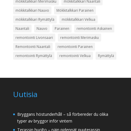
mökkitalkkari Merimasku
mökkitalkkari Naantali
mökkitalkkari Nauvo
Mökkitalkkari Parainen
mökkitalkkari Rymättylä
mökkitalkkari Velkua
Naantali
Nauvo
Parainen
remontointi Askainen
remontointi Livonsaari
remontointi Merimasku
Remontointi Naantali
remontointi Parainen
remontointi Rymättylä
remontointi Velkua
Rymättylä
Uutisia
Bryggans höstunderhåll – så förbereder du olika
typer av bryggor inför vintern
Terassin huolto – näin pidennät puuterassin