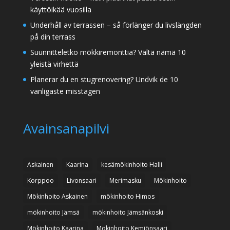
käyttöikää vuosilla
Underhåll av terrassen – så förlänger du livslängden
på din terrass
Suunnitteletko mökkiremonttia? Vältä nämä 10
yleistä virhettä
Planerar du en stugrenovering? Undvik de 10
vanligaste misstagen
Avainsanapilvi
Askainen
Kaarina
kesämökinhoito Halli
Korppoo
Livonsaari
Merimasku
Mökinhoito
Mökinhoito Askainen
mökinhoito Himos
mökinhoito Jämsä
mökinhoito Jämsänkoski
Mökinhoito Kaarina
Mökinhoito Kemiönsaari