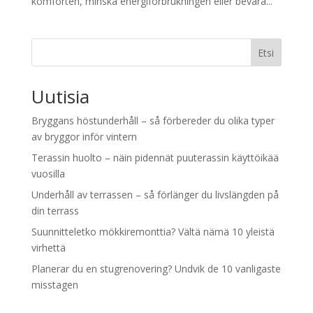
komforten, minska energiförbrukningen eller bevara...
Etsi
Uutisia
Bryggans höstunderhåll – så förbereder du olika typer
av bryggor inför vintern
Terassin huolto – näin pidennät puuterassin käyttöikää
vuosilla
Underhåll av terrassen – så förlänger du livslängden på
din terrass
Suunnitteletko mökkiremonttia? Vältä nämä 10 yleistä
virhettä
Planerar du en stugrenovering? Undvik de 10 vanligaste
misstagen