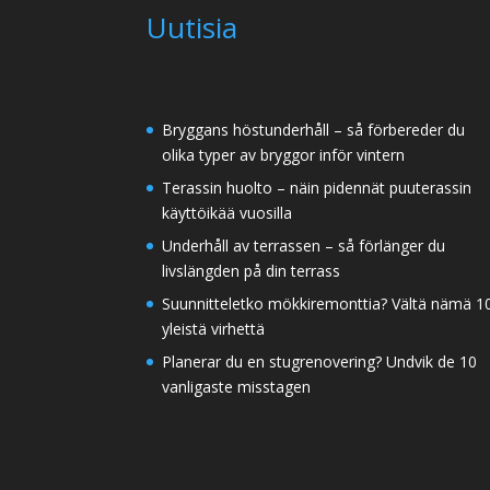
Uutisia
Bryggans höstunderhåll – så förbereder du
olika typer av bryggor inför vintern
Terassin huolto – näin pidennät puuterassin
käyttöikää vuosilla
Underhåll av terrassen – så förlänger du
livslängden på din terrass
Suunnitteletko mökkiremonttia? Vältä nämä 1
yleistä virhettä
Planerar du en stugrenovering? Undvik de 10
vanligaste misstagen