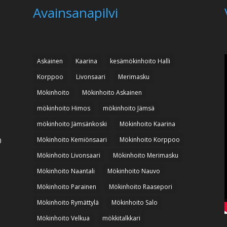
Avainsanapilvi
Askainen
Kaarina
kesämökinhoito Halli
Korppoo
Livonsaari
Merimasku
Mökinhoito
Mökinhoito Askainen
mökinhoito Himos
mökinhoito Jämsä
mökinhoito Jämsänkoski
Mökinhoito Kaarina
Mökinhoito Kemiönsaari
Mökinhoito Korppoo
0
Mökinhoito Livonsaari
Mökinhoito Merimasku
Mökinhoito Naantali
Mökinhoito Nauvo
Mökinhoito Parainen
Mökinhoito Raasepori
Mökinhoito Rymättylä
Mökinhoito Salo
Mökinhoito Velkua
mökkitalkkari