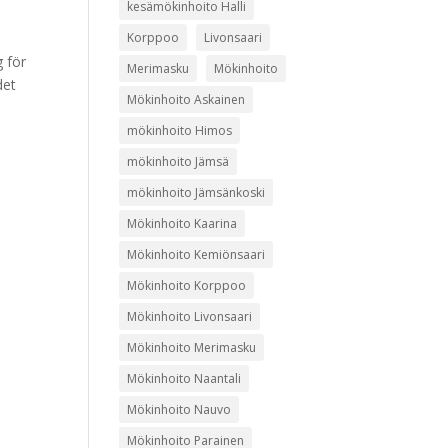
kesämökinhoito Halli
Korppoo
Livonsaari
g för
Merimasku
Mökinhoito
det
Mökinhoito Askainen
mökinhoito Himos
mökinhoito Jämsä
mökinhoito Jämsänkoski
Mökinhoito Kaarina
Mökinhoito Kemiönsaari
Mökinhoito Korppoo
Mökinhoito Livonsaari
Mökinhoito Merimasku
Mökinhoito Naantali
Mökinhoito Nauvo
Mökinhoito Parainen