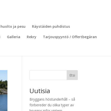
 huolto ja pesu
Räystäiden puhdistus
i
Galleria
Rekry
Tarjouspyyntö / Offertbegäran
Etsi
Uutisia
Bryggans höstunderhåll – så
förbereder du olika typer av
bryggor inför vintern