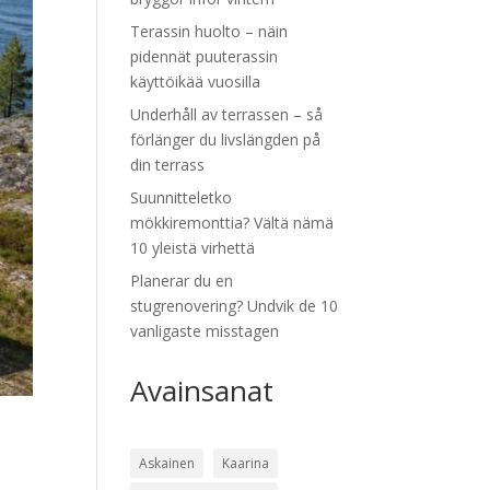
Terassin huolto – näin
pidennät puuterassin
käyttöikää vuosilla
Underhåll av terrassen – så
förlänger du livslängden på
din terrass
Suunnitteletko
mökkiremonttia? Vältä nämä
10 yleistä virhettä
Planerar du en
stugrenovering? Undvik de 10
vanligaste misstagen
Avainsanat
Askainen
Kaarina