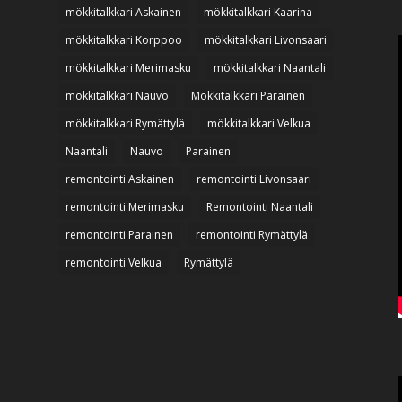
mökkitalkkari Askainen
mökkitalkkari Kaarina
mökkitalkkari Korppoo
mökkitalkkari Livonsaari
mökkitalkkari Merimasku
mökkitalkkari Naantali
mökkitalkkari Nauvo
Mökkitalkkari Parainen
mökkitalkkari Rymättylä
mökkitalkkari Velkua
Naantali
Nauvo
Parainen
remontointi Askainen
remontointi Livonsaari
remontointi Merimasku
Remontointi Naantali
remontointi Parainen
remontointi Rymättylä
remontointi Velkua
Rymättylä