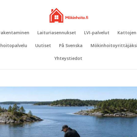
 rakentaminen
Laituriasennukset
LVI-palvelut
Kattojen
hoitopalvelu
Uutiset
På Svenska
Mökinhoitoyrittäjäks
Yhteystiedot