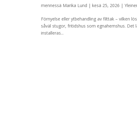
mennessä
Marika Lund
|
kesä 25, 2026
|
Yleine
Förnyelse eller ytbehandling av filttak – vilken lös
såväl stugor, fritidshus som egnahemshus. Det l
installeras...