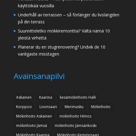
käyttöikää vuosilla
Underhåll av terrassen – så förlänger du livslängden
på din terrass
Suunnitteletko mökkiremonttia? Vältä nämä 10
yleistä virhettä
Planerar du en stugrenovering? Undvik de 10
vanligaste misstagen
Avainsanapilvi
Askainen
Kaarina
kesämökinhoito Halli
Korppoo
Livonsaari
Merimasku
Mökinhoito
Mökinhoito Askainen
mökinhoito Himos
mökinhoito Jämsä
mökinhoito Jämsänkoski
Mökinhoito Kaarina
Mökinhoito Kemiönsaari