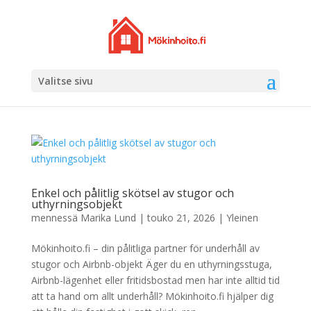
Valitse sivu
Enkel och pålitlig skötsel av stugor och
uthyrningsobjekt
mennessä
Marika Lund
|
touko 21, 2026
|
Yleinen
Mökinhoito.fi – din pålitliga partner för underhåll av
stugor och Airbnb-objekt Äger du en uthyrningsstuga,
Airbnb-lägenhet eller fritidsbostad men har inte alltid tid
att ta hand om allt underhåll? Mökinhoito.fi hjälper dig