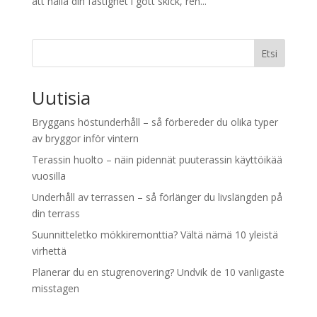
att hålla din fastighet i gott skick, ren...
Etsi
Uutisia
Bryggans höstunderhåll – så förbereder du olika typer
av bryggor inför vintern
Terassin huolto – näin pidennät puuterassin käyttöikää
vuosilla
Underhåll av terrassen – så förlänger du livslängden på
din terrass
Suunnitteletko mökkiremonttia? Vältä nämä 10 yleistä
virhettä
Planerar du en stugrenovering? Undvik de 10 vanligaste
misstagen