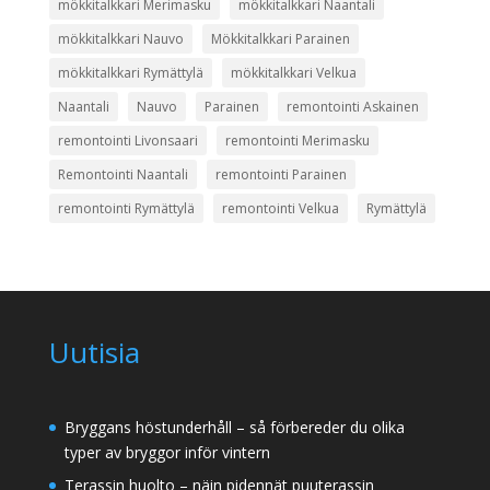
mökkitalkkari Merimasku
mökkitalkkari Naantali
mökkitalkkari Nauvo
Mökkitalkkari Parainen
mökkitalkkari Rymättylä
mökkitalkkari Velkua
Naantali
Nauvo
Parainen
remontointi Askainen
remontointi Livonsaari
remontointi Merimasku
Remontointi Naantali
remontointi Parainen
remontointi Rymättylä
remontointi Velkua
Rymättylä
Uutisia
Bryggans höstunderhåll – så förbereder du olika
typer av bryggor inför vintern
Terassin huolto – näin pidennät puuterassin