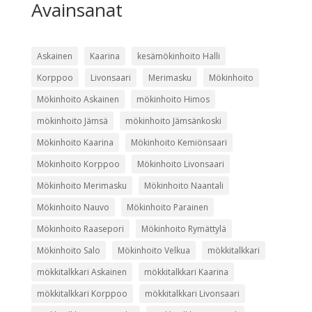
Avainsanat
Askainen
Kaarina
kesämökinhoito Halli
Korppoo
Livonsaari
Merimasku
Mökinhoito
Mökinhoito Askainen
mökinhoito Himos
mökinhoito Jämsä
mökinhoito Jämsänkoski
Mökinhoito Kaarina
Mökinhoito Kemiönsaari
Mökinhoito Korppoo
Mökinhoito Livonsaari
Mökinhoito Merimasku
Mökinhoito Naantali
Mökinhoito Nauvo
Mökinhoito Parainen
Mökinhoito Raasepori
Mökinhoito Rymättylä
Mökinhoito Salo
Mökinhoito Velkua
mökkitalkkari
mökkitalkkari Askainen
mökkitalkkari Kaarina
mökkitalkkari Korppoo
mökkitalkkari Livonsaari