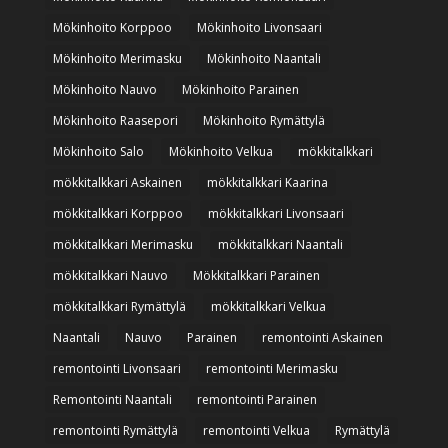
Mökinhoito Korppoo
Mökinhoito Livonsaari
Mökinhoito Merimasku
Mökinhoito Naantali
Mökinhoito Nauvo
Mökinhoito Parainen
Mökinhoito Raasepori
Mökinhoito Rymättylä
Mökinhoito Salo
Mökinhoito Velkua
mökkitalkkari
mökkitalkkari Askainen
mökkitalkkari Kaarina
mökkitalkkari Korppoo
mökkitalkkari Livonsaari
mökkitalkkari Merimasku
mökkitalkkari Naantali
mökkitalkkari Nauvo
Mökkitalkkari Parainen
mökkitalkkari Rymättylä
mökkitalkkari Velkua
Naantali
Nauvo
Parainen
remontointi Askainen
remontointi Livonsaari
remontointi Merimasku
Remontointi Naantali
remontointi Parainen
remontointi Rymättylä
remontointi Velkua
Rymättylä