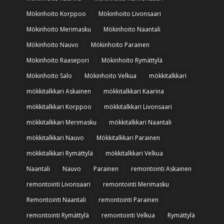
Mökinhoito Korppoo
Mökinhoito Livonsaari
Mökinhoito Merimasku
Mökinhoito Naantali
Mökinhoito Nauvo
Mökinhoito Parainen
Mökinhoito Raasepori
Mökinhoito Rymättylä
Mökinhoito Salo
Mökinhoito Velkua
mökkitalkkari
mökkitalkkari Askainen
mökkitalkkari Kaarina
mökkitalkkari Korppoo
mökkitalkkari Livonsaari
mökkitalkkari Merimasku
mökkitalkkari Naantali
mökkitalkkari Nauvo
Mökkitalkkari Parainen
mökkitalkkari Rymättylä
mökkitalkkari Velkua
Naantali
Nauvo
Parainen
remontointi Askainen
remontointi Livonsaari
remontointi Merimasku
Remontointi Naantali
remontointi Parainen
remontointi Rymättylä
remontointi Velkua
Rymättylä