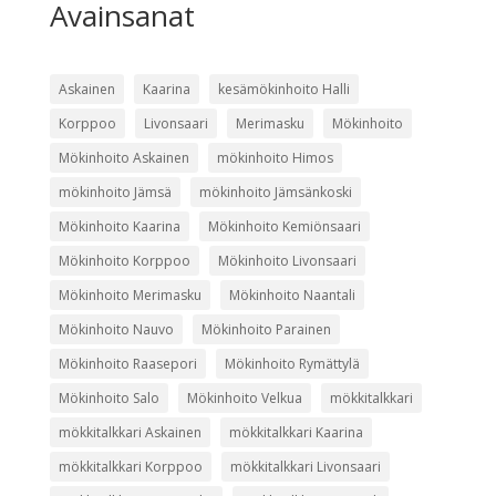
Avainsanat
Askainen
Kaarina
kesämökinhoito Halli
Korppoo
Livonsaari
Merimasku
Mökinhoito
Mökinhoito Askainen
mökinhoito Himos
mökinhoito Jämsä
mökinhoito Jämsänkoski
Mökinhoito Kaarina
Mökinhoito Kemiönsaari
Mökinhoito Korppoo
Mökinhoito Livonsaari
Mökinhoito Merimasku
Mökinhoito Naantali
Mökinhoito Nauvo
Mökinhoito Parainen
Mökinhoito Raasepori
Mökinhoito Rymättylä
Mökinhoito Salo
Mökinhoito Velkua
mökkitalkkari
mökkitalkkari Askainen
mökkitalkkari Kaarina
mökkitalkkari Korppoo
mökkitalkkari Livonsaari