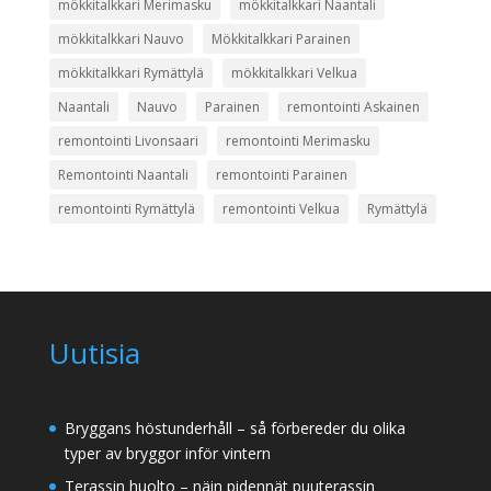
mökkitalkkari Merimasku
mökkitalkkari Naantali
mökkitalkkari Nauvo
Mökkitalkkari Parainen
mökkitalkkari Rymättylä
mökkitalkkari Velkua
Naantali
Nauvo
Parainen
remontointi Askainen
remontointi Livonsaari
remontointi Merimasku
Remontointi Naantali
remontointi Parainen
remontointi Rymättylä
remontointi Velkua
Rymättylä
Uutisia
Bryggans höstunderhåll – så förbereder du olika
typer av bryggor inför vintern
Terassin huolto – näin pidennät puuterassin