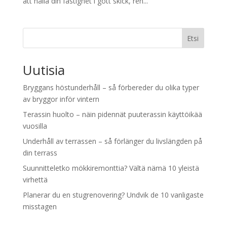
att hålla din fastighet i gott skick, ren...
Etsi
Uutisia
Bryggans höstunderhåll – så förbereder du olika typer
av bryggor inför vintern
Terassin huolto – näin pidennät puuterassin käyttöikää
vuosilla
Underhåll av terrassen – så förlänger du livslängden på
din terrass
Suunnitteletko mökkiremonttia? Vältä nämä 10 yleistä
virhettä
Planerar du en stugrenovering? Undvik de 10 vanligaste
misstagen