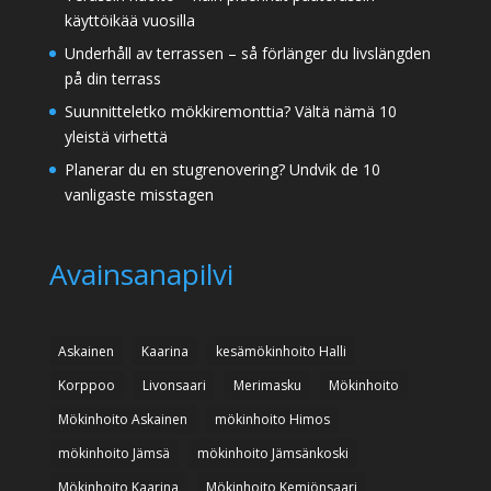
käyttöikää vuosilla
Underhåll av terrassen – så förlänger du livslängden
på din terrass
Suunnitteletko mökkiremonttia? Vältä nämä 10
yleistä virhettä
Planerar du en stugrenovering? Undvik de 10
vanligaste misstagen
Avainsanapilvi
Askainen
Kaarina
kesämökinhoito Halli
Korppoo
Livonsaari
Merimasku
Mökinhoito
Mökinhoito Askainen
mökinhoito Himos
mökinhoito Jämsä
mökinhoito Jämsänkoski
Mökinhoito Kaarina
Mökinhoito Kemiönsaari