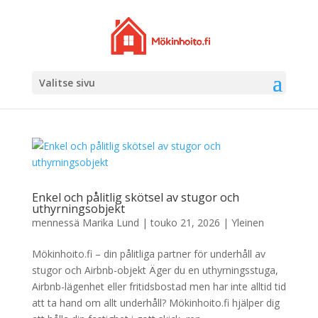
Valitse sivu
Enkel och pålitlig skötsel av stugor och
uthyrningsobjekt
mennessä
Marika Lund
|
touko 21, 2026
|
Yleinen
Mökinhoito.fi – din pålitliga partner för underhåll av
stugor och Airbnb-objekt Äger du en uthyrningsstuga,
Airbnb-lägenhet eller fritidsbostad men har inte alltid tid
att ta hand om allt underhåll? Mökinhoito.fi hjälper dig