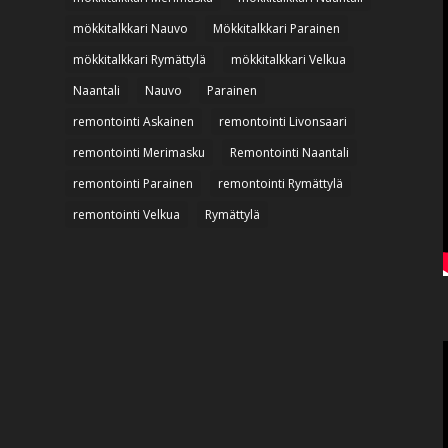
mökkitalkkari Nauvo
Mökkitalkkari Parainen
mökkitalkkari Rymättylä
mökkitalkkari Velkua
Naantali
Nauvo
Parainen
remontointi Askainen
remontointi Livonsaari
remontointi Merimasku
Remontointi Naantali
remontointi Parainen
remontointi Rymättylä
remontointi Velkua
Rymättylä