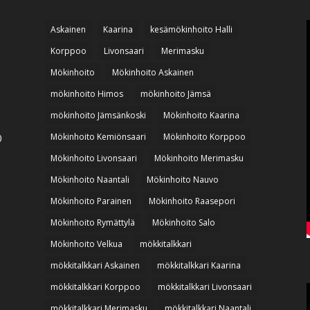
Askainen
Kaarina
kesämökinhoito Halli
Korppoo
Livonsaari
Merimasku
Mökinhoito
Mökinhoito Askainen
mökinhoito Himos
mökinhoito Jämsä
mökinhoito Jämsänkoski
Mökinhoito Kaarina
Mökinhoito Kemiönsaari
Mökinhoito Korppoo
0
Mökinhoito Livonsaari
Mökinhoito Merimasku
Mökinhoito Naantali
Mökinhoito Nauvo
Mökinhoito Parainen
Mökinhoito Raasepori
Mökinhoito Rymättylä
Mökinhoito Salo
Mökinhoito Velkua
mökkitalkkari
mökkitalkkari Askainen
mökkitalkkari Kaarina
mökkitalkkari Korppoo
mökkitalkkari Livonsaari
mökkitalkkari Merimasku
mökkitalkkari Naantali