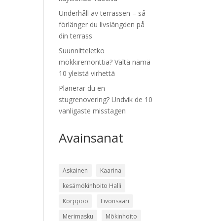
Underhåll av terrassen – så
förlänger du livslängden på
din terrass
Suunnitteletko
mökkiremonttia? Vältä nämä
10 yleistä virhettä
Planerar du en
stugrenovering? Undvik de 10
vanligaste misstagen
Avainsanat
Askainen
Kaarina
kesämökinhoito Halli
Korppoo
Livonsaari
Merimasku
Mökinhoito