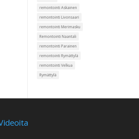
remontointi Askainen
remontointi Livonsaari
remontointi Merimasku
Remontointi Naantali
remontointi Parainen
remontointi Rymättylä
remontointi Velkua
Rymättylä
Videoita