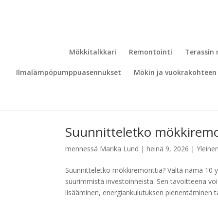
Mökkitalkkari
Remontointi
Terassin
Ilmalämpöpumppuasennukset
Mökin ja vuokrakohteen 
Suunnitteletko mökkiremon
mennessä
Marika Lund
|
heinä 9, 2026
|
Yleine
Suunnitteletko mökkiremonttia? Vältä nämä 10 y
suurimmista investoinneista. Sen tavoitteena v
lisääminen, energiankulutuksen pienentäminen tai