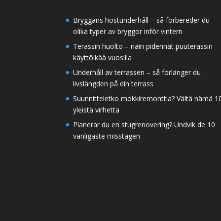
Bryggans höstunderhåll – så förbereder du
olika typer av bryggor inför vintern
Terassin huolto – näin pidennät puuterassin
käyttöikää vuosilla
Underhåll av terrassen – så förlänger du
livslängden på din terrass
Suunnitteletko mökkiremonttia? Vältä nämä 1
yleistä virhettä
Planerar du en stugrenovering? Undvik de 10
vanligaste misstagen