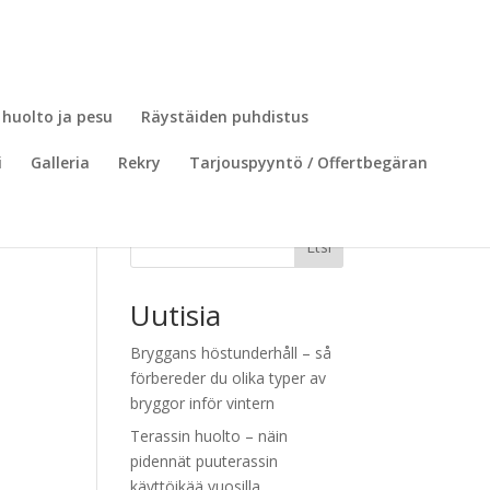
 huolto ja pesu
Räystäiden puhdistus
i
Galleria
Rekry
Tarjouspyyntö / Offertbegäran
Etsi
Uutisia
Bryggans höstunderhåll – så
förbereder du olika typer av
bryggor inför vintern
Terassin huolto – näin
pidennät puuterassin
käyttöikää vuosilla