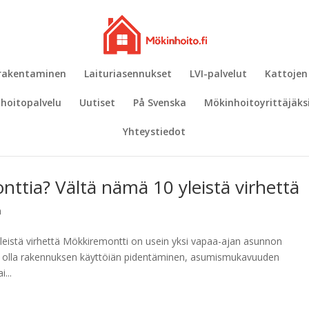
 rakentaminen
Laituriasennukset
LVI-palvelut
Kattojen
hoitopalvelu
Uutiset
På Svenska
Mökinhoitoyrittäjäks
Yhteystiedot
ttia? Vältä nämä 10 yleistä virhettä
n
leistä virhettä Mökkiremontti on usein yksi vapaa-ajan asunnon
oi olla rakennuksen käyttöiän pidentäminen, asumismukavuuden
...