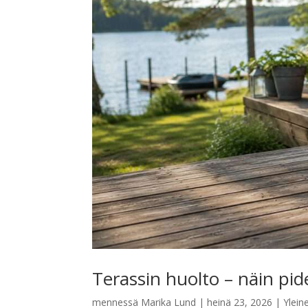
Terassin huolto – näin pid
mennessä
Marika Lund
|
heinä 23, 2026
|
Ylein