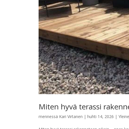
Miten hyvä terassi raken
mennessä
Kari Virtanen
|
huhti 14, 2026
|
Ylein