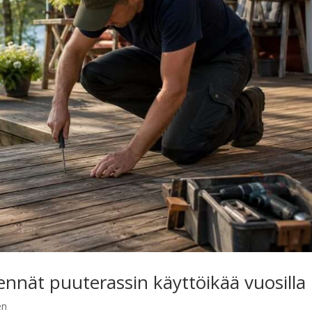
ennät puuterassin käyttöikää vuosilla
en