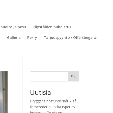
 huolto ja pesu
Räystäiden puhdistus
i
Galleria
Rekry
Tarjouspyyntö / Offertbegäran
Etsi
Uutisia
Bryggans höstunderhåll – så
förbereder du olika typer av
bryggor inför vintern