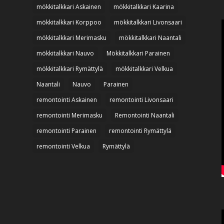
mökkitalkkari Askainen
mökkitalkkari Kaarina
mökkitalkkari Korppoo
mökkitalkkari Livonsaari
mökkitalkkari Merimasku
mökkitalkkari Naantali
mökkitalkkari Nauvo
Mökkitalkkari Parainen
mökkitalkkari Rymättylä
mökkitalkkari Velkua
Naantali
Nauvo
Parainen
remontointi Askainen
remontointi Livonsaari
remontointi Merimasku
Remontointi Naantali
remontointi Parainen
remontointi Rymättylä
remontointi Velkua
Rymättylä