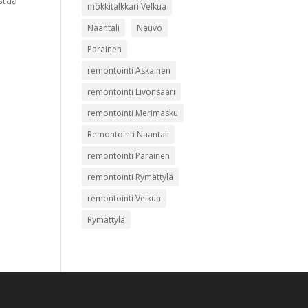
stää
mökkitalkkari Velkua
Naantali
Nauvo
Parainen
remontointi Askainen
remontointi Livonsaari
remontointi Merimasku
Remontointi Naantali
remontointi Parainen
remontointi Rymättylä
remontointi Velkua
Rymättylä