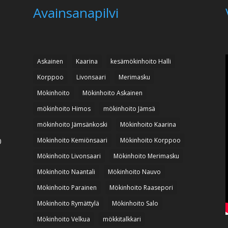
Avainsanapilvi
Askainen
Kaarina
kesämökinhoito Halli
Korppoo
Livonsaari
Merimasku
Mökinhoito
Mökinhoito Askainen
mökinhoito Himos
mökinhoito Jämsä
mökinhoito Jämsänkoski
Mökinhoito Kaarina
Mökinhoito Kemiönsaari
Mökinhoito Korppoo
0
Mökinhoito Livonsaari
Mökinhoito Merimasku
Mökinhoito Naantali
Mökinhoito Nauvo
Mökinhoito Parainen
Mökinhoito Raasepori
Mökinhoito Rymättylä
Mökinhoito Salo
Mökinhoito Velkua
mökkitalkkari