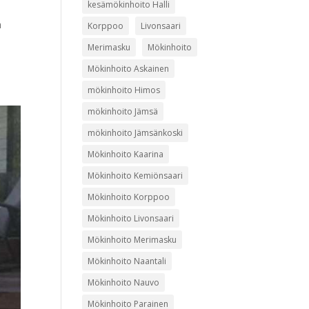
kesämökinhoito Halli
ä
Korppoo
Livonsaari
Merimasku
Mökinhoito
Mökinhoito Askainen
mökinhoito Himos
mökinhoito Jämsä
mökinhoito Jämsänkoski
Mökinhoito Kaarina
Mökinhoito Kemiönsaari
Mökinhoito Korppoo
Mökinhoito Livonsaari
Mökinhoito Merimasku
Mökinhoito Naantali
Mökinhoito Nauvo
Mökinhoito Parainen