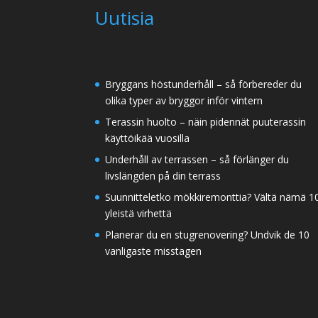
Uutisia
Bryggans höstunderhåll – så förbereder du
olika typer av bryggor inför vintern
Terassin huolto – näin pidennät puuterassin
käyttöikää vuosilla
Underhåll av terrassen – så förlänger du
livslängden på din terrass
Suunnitteletko mökkiremonttia? Vältä nämä 1
yleistä virhettä
Planerar du en stugrenovering? Undvik de 10
vanligaste misstagen