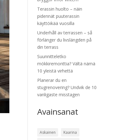
Terassin huolto – näin
pidennät puuterassin
käyttöikää vuosilla
Underhåll av terrassen – så
förlänger du livslängden på
din terrass
Suunnitteletko
mökkiremonttia? Vältä nämä
10 yleistä virhettä
Planerar du en
stugrenovering? Undvik de 10
vanligaste misstagen
Avainsanat
Askainen
Kaarina