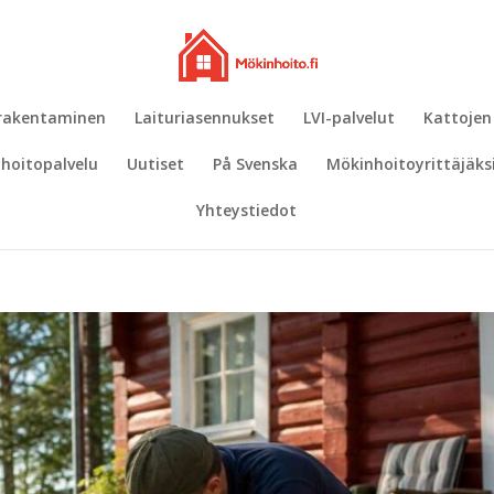
 rakentaminen
Laituriasennukset
LVI-palvelut
Kattojen
hoitopalvelu
Uutiset
På Svenska
Mökinhoitoyrittäjäks
Yhteystiedot