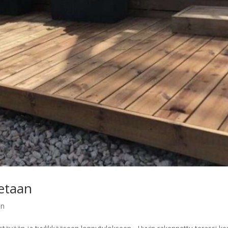
netaan
en