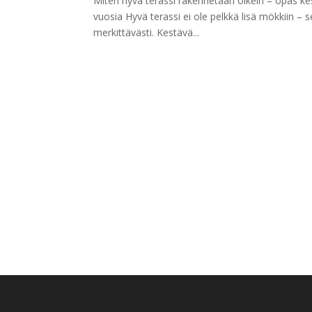
Miten hyvä terassi rakennetaan oikein – opas ke
vuosia Hyvä terassi ei ole pelkkä lisä mökkiin – 
merkittävästi. Kestävä...