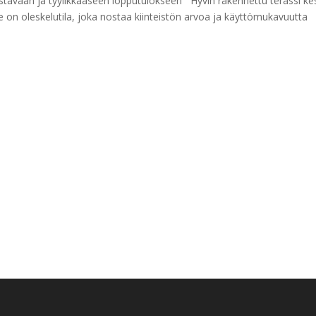
stävään ja tyylikkääseen lopputulokseen Hyvin rakennettu terassi ke
se on oleskelutila, joka nostaa kiinteistön arvoa ja käyttömukavuutta