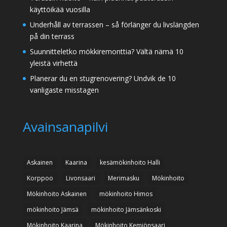
käyttöikää vuosilla
Underhåll av terrassen – så förlänger du livslängden
på din terrass
Suunnitteletko mökkiremonttia? Vältä nämä 10
yleistä virhettä
Planerar du en stugrenovering? Undvik de 10
vanligaste misstagen
Avainsanapilvi
Askainen
Kaarina
kesämökinhoito Halli
Korppoo
Livonsaari
Merimasku
Mökinhoito
Mökinhoito Askainen
mökinhoito Himos
mökinhoito Jämsä
mökinhoito Jämsänkoski
Mökinhoito Kaarina
Mökinhoito Kemiönsaari