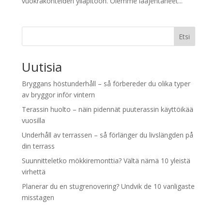
vuokrakohteiden ylläpitoon. Olemme laajentaneet...
Etsi
Uutisia
Bryggans höstunderhåll – så förbereder du olika typer
av bryggor inför vintern
Terassin huolto – näin pidennät puuterassin käyttöikää
vuosilla
Underhåll av terrassen – så förlänger du livslängden på
din terrass
Suunnitteletko mökkiremonttia? Vältä nämä 10 yleistä
virhettä
Planerar du en stugrenovering? Undvik de 10 vanligaste
misstagen