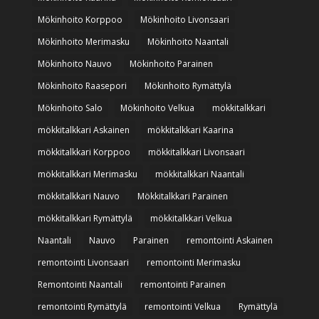
Mökinhoito Korppoo
Mökinhoito Livonsaari
Mökinhoito Merimasku
Mökinhoito Naantali
Mökinhoito Nauvo
Mökinhoito Parainen
Mökinhoito Raasepori
Mökinhoito Rymättylä
Mökinhoito Salo
Mökinhoito Velkua
mökkitalkkari
mökkitalkkari Askainen
mökkitalkkari Kaarina
mökkitalkkari Korppoo
mökkitalkkari Livonsaari
mökkitalkkari Merimasku
mökkitalkkari Naantali
mökkitalkkari Nauvo
Mökkitalkkari Parainen
mökkitalkkari Rymättylä
mökkitalkkari Velkua
Naantali
Nauvo
Parainen
remontointi Askainen
remontointi Livonsaari
remontointi Merimasku
Remontointi Naantali
remontointi Parainen
remontointi Rymättylä
remontointi Velkua
Rymättylä