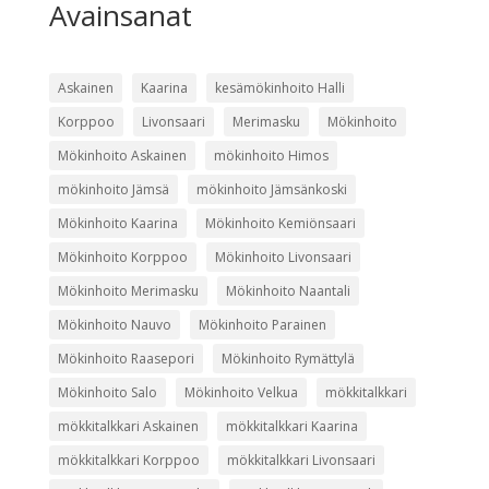
Avainsanat
Askainen
Kaarina
kesämökinhoito Halli
Korppoo
Livonsaari
Merimasku
Mökinhoito
Mökinhoito Askainen
mökinhoito Himos
mökinhoito Jämsä
mökinhoito Jämsänkoski
Mökinhoito Kaarina
Mökinhoito Kemiönsaari
Mökinhoito Korppoo
Mökinhoito Livonsaari
Mökinhoito Merimasku
Mökinhoito Naantali
Mökinhoito Nauvo
Mökinhoito Parainen
Mökinhoito Raasepori
Mökinhoito Rymättylä
Mökinhoito Salo
Mökinhoito Velkua
mökkitalkkari
mökkitalkkari Askainen
mökkitalkkari Kaarina
mökkitalkkari Korppoo
mökkitalkkari Livonsaari