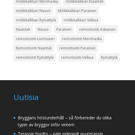
mökkitalkkari Merimasku
mökkitalkkari Naantali
mökkitalkkari Nauvo
Mökkitalkkari Parainen
mökkitalkkari Rymättylä
mökkitalkkari Velkua
Naantali
Nauvo
Parainen
remontointi Askainen
remontointi Livonsaari
remontointi Merimasku
Remontointi Naantali
remontointi Parainen
remontointi Rymättylä
remontointi Velkua
Rymättylä
Uutisia
Bryggans höstunderhåll – så förbereder du olika
typer av bryggor inför vintern
Terassin huolto – näin pidennät puuterassin