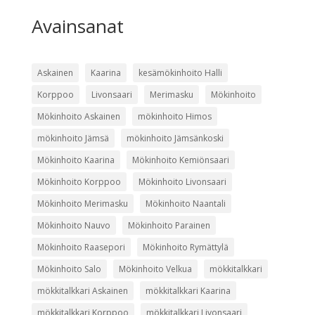
Avainsanat
Askainen
Kaarina
kesämökinhoito Halli
Korppoo
Livonsaari
Merimasku
Mökinhoito
Mökinhoito Askainen
mökinhoito Himos
mökinhoito Jämsä
mökinhoito Jämsänkoski
Mökinhoito Kaarina
Mökinhoito Kemiönsaari
Mökinhoito Korppoo
Mökinhoito Livonsaari
Mökinhoito Merimasku
Mökinhoito Naantali
Mökinhoito Nauvo
Mökinhoito Parainen
Mökinhoito Raasepori
Mökinhoito Rymättylä
Mökinhoito Salo
Mökinhoito Velkua
mökkitalkkari
mökkitalkkari Askainen
mökkitalkkari Kaarina
mökkitalkkari Korppoo
mökkitalkkari Livonsaari