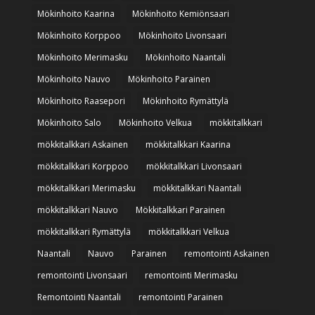
Mökinhoito Kaarina
Mökinhoito Kemiönsaari
Mökinhoito Korppoo
Mökinhoito Livonsaari
Mökinhoito Merimasku
Mökinhoito Naantali
Mökinhoito Nauvo
Mökinhoito Parainen
Mökinhoito Raasepori
Mökinhoito Rymättylä
Mökinhoito Salo
Mökinhoito Velkua
mökkitalkkari
mökkitalkkari Askainen
mökkitalkkari Kaarina
mökkitalkkari Korppoo
mökkitalkkari Livonsaari
mökkitalkkari Merimasku
mökkitalkkari Naantali
mökkitalkkari Nauvo
Mökkitalkkari Parainen
mökkitalkkari Rymättylä
mökkitalkkari Velkua
Naantali
Nauvo
Parainen
remontointi Askainen
remontointi Livonsaari
remontointi Merimasku
Remontointi Naantali
remontointi Parainen