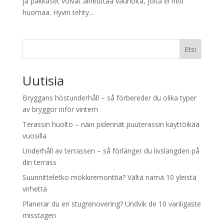
ja pakkaset voivat aiheuttaa vaurioita, joita ei heti
huomaa. Hyvin tehty...
Etsi
Uutisia
Bryggans höstunderhåll – så förbereder du olika typer
av bryggor inför vintern
Terassin huolto – näin pidennät puuterassin käyttöikää
vuosilla
Underhåll av terrassen – så förlänger du livslängden på
din terrass
Suunnitteletko mökkiremonttia? Vältä nämä 10 yleistä
virhettä
Planerar du en stugrenovering? Undvik de 10 vanligaste
misstagen