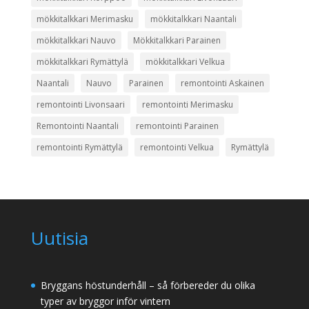
mökkitalkkari Merimasku
mökkitalkkari Naantali
mökkitalkkari Nauvo
Mökkitalkkari Parainen
mökkitalkkari Rymättylä
mökkitalkkari Velkua
Naantali
Nauvo
Parainen
remontointi Askainen
remontointi Livonsaari
remontointi Merimasku
Remontointi Naantali
remontointi Parainen
remontointi Rymättylä
remontointi Velkua
Rymättylä
Uutisia
Bryggans höstunderhåll – så förbereder du olika
typer av bryggor inför vintern