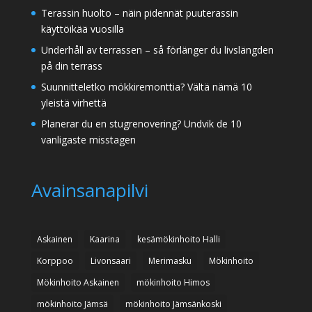
Terassin huolto – näin pidennät puuterassin
käyttöikää vuosilla
Underhåll av terrassen – så förlänger du livslängden
på din terrass
Suunnitteletko mökkiremonttia? Vältä nämä 10
yleistä virhettä
Planerar du en stugrenovering? Undvik de 10
vanligaste misstagen
Avainsanapilvi
Askainen
Kaarina
kesämökinhoito Halli
Korppoo
Livonsaari
Merimasku
Mökinhoito
Mökinhoito Askainen
mökinhoito Himos
mökinhoito Jämsä
mökinhoito Jämsänkoski