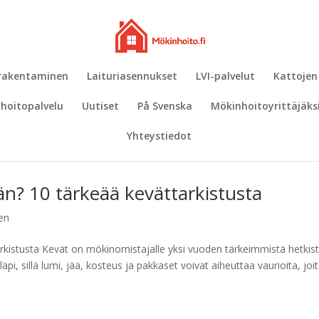
 rakentaminen
Laituriasennukset
LVI-palvelut
Kattojen
hoitopalvelu
Uutiset
På Svenska
Mökinhoitoyrittäjäks
Yhteystiedot
n? 10 tärkeää kevättarkistusta
nen
kistusta Kevät on mökinomistajalle yksi vuoden tärkeimmistä hetkist
i, sillä lumi, jää, kosteus ja pakkaset voivat aiheuttaa vaurioita, joit