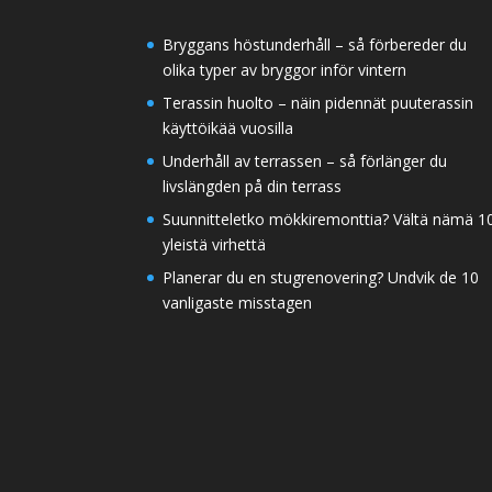
Bryggans höstunderhåll – så förbereder du
olika typer av bryggor inför vintern
Terassin huolto – näin pidennät puuterassin
käyttöikää vuosilla
Underhåll av terrassen – så förlänger du
livslängden på din terrass
Suunnitteletko mökkiremonttia? Vältä nämä 1
yleistä virhettä
Planerar du en stugrenovering? Undvik de 10
vanligaste misstagen