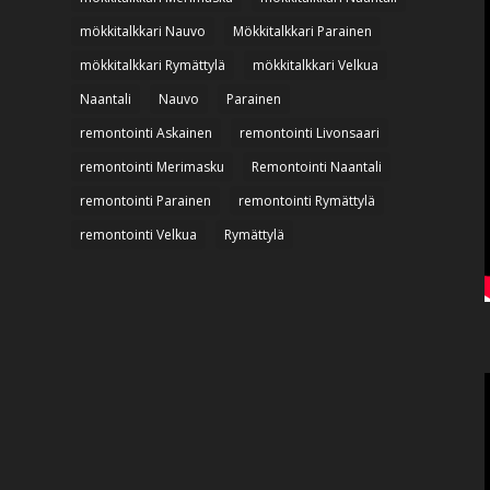
mökkitalkkari Nauvo
Mökkitalkkari Parainen
mökkitalkkari Rymättylä
mökkitalkkari Velkua
Naantali
Nauvo
Parainen
remontointi Askainen
remontointi Livonsaari
remontointi Merimasku
Remontointi Naantali
remontointi Parainen
remontointi Rymättylä
remontointi Velkua
Rymättylä