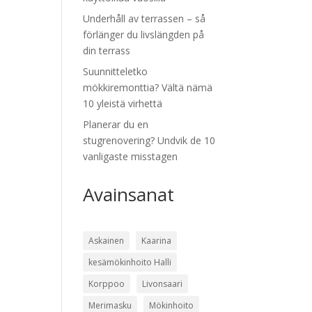
Underhåll av terrassen – så
förlänger du livslängden på
din terrass
Suunnitteletko
mökkiremonttia? Vältä nämä
10 yleistä virhettä
Planerar du en
stugrenovering? Undvik de 10
vanligaste misstagen
Avainsanat
Askainen
Kaarina
kesämökinhoito Halli
Korppoo
Livonsaari
Merimasku
Mökinhoito