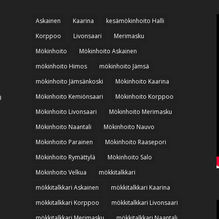
Askainen
Kaarina
kesämökinhoito Halli
Korppoo
Livonsaari
Merimasku
Mökinhoito
Mökinhoito Askainen
mökinhoito Himos
mökinhoito Jämsä
mökinhoito Jämsänkoski
Mökinhoito Kaarina
Mökinhoito Kemiönsaari
Mökinhoito Korppoo
0
Mökinhoito Livonsaari
Mökinhoito Merimasku
Mökinhoito Naantali
Mökinhoito Nauvo
Mökinhoito Parainen
Mökinhoito Raasepori
Mökinhoito Rymättylä
Mökinhoito Salo
Mökinhoito Velkua
mökkitalkkari
mökkitalkkari Askainen
mökkitalkkari Kaarina
mökkitalkkari Korppoo
mökkitalkkari Livonsaari
mökkitalkkari Merimasku
mökkitalkkari Naantali