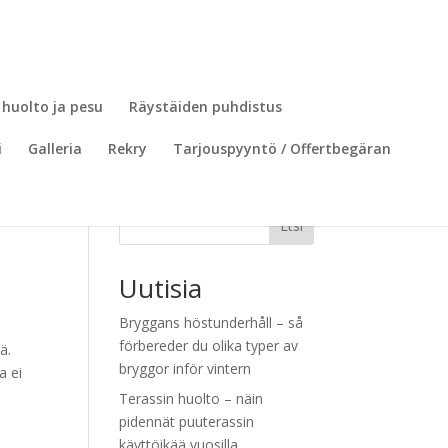
 huolto ja pesu
Räystäiden puhdistus
i
Galleria
Rekry
Tarjouspyyntö / Offertbegäran
Etsi
Uutisia
Bryggans höstunderhåll – så
förbereder du olika typer av
ä.
bryggor inför vintern
a ei
Terassin huolto – näin
pidennät puuterassin
käyttöikää vuosilla