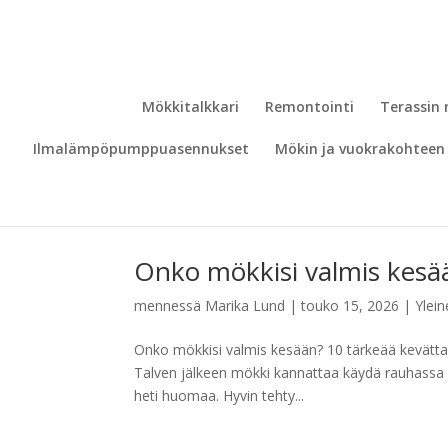
Mökkitalkkari
Remontointi
Terassin
Ilmalämpöpumppuasennukset
Mökin ja vuokrakohteen 
Onko mökkisi valmis kesää
mennessä
Marika Lund
|
touko 15, 2026
|
Ylei
Onko mökkisi valmis kesään? 10 tärkeää kevättar
Talven jälkeen mökki kannattaa käydä rauhassa läp
heti huomaa. Hyvin tehty...