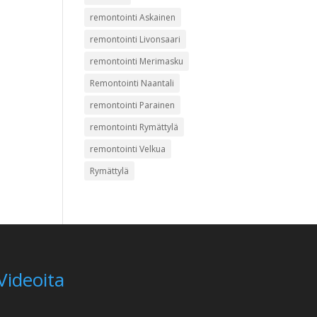
remontointi Askainen
remontointi Livonsaari
remontointi Merimasku
Remontointi Naantali
remontointi Parainen
remontointi Rymättylä
remontointi Velkua
Rymättylä
Videoita