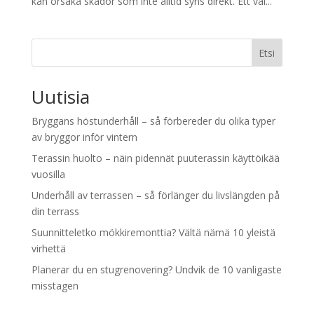
kan orsaka skador som inte alltid syns direkt. Ett väl...
Etsi
Uutisia
Bryggans höstunderhåll – så förbereder du olika typer
av bryggor inför vintern
Terassin huolto – näin pidennät puuterassin käyttöikää
vuosilla
Underhåll av terrassen – så förlänger du livslängden på
din terrass
Suunnitteletko mökkiremonttia? Vältä nämä 10 yleistä
virhettä
Planerar du en stugrenovering? Undvik de 10 vanligaste
misstagen