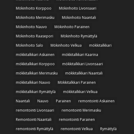
Mökinhoito Korppoo
Mökinhoito Livonsaari
Mökinhoito Merimasku
Mökinhoito Naantali
Mökinhoito Nauvo
Mökinhoito Parainen
Mökinhoito Raasepori
Mökinhoito Rymättylä
Mökinhoito Salo
Mökinhoito Velkua
mökkitalkkari
mökkitalkkari Askainen
mökkitalkkari Kaarina
mökkitalkkari Korppoo
mökkitalkkari Livonsaari
mökkitalkkari Merimasku
mökkitalkkari Naantali
mökkitalkkari Nauvo
Mökkitalkkari Parainen
mökkitalkkari Rymättylä
mökkitalkkari Velkua
Naantali
Nauvo
Parainen
remontointi Askainen
remontointi Livonsaari
remontointi Merimasku
Remontointi Naantali
remontointi Parainen
remontointi Rymättylä
remontointi Velkua
Rymättylä