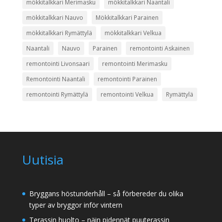
mökkitalkkari Merimasku
mökkitalkkari Naantali
mökkitalkkari Nauvo
Mökkitalkkari Parainen
mökkitalkkari Rymättylä
mökkitalkkari Velkua
Naantali
Nauvo
Parainen
remontointi Askainen
remontointi Livonsaari
remontointi Merimasku
Remontointi Naantali
remontointi Parainen
remontointi Rymättylä
remontointi Velkua
Rymättylä
Uutisia
Bryggans höstunderhåll – så förbereder du olika
typer av bryggor inför vintern
Terassin huolto – näin pidennät puuterassin