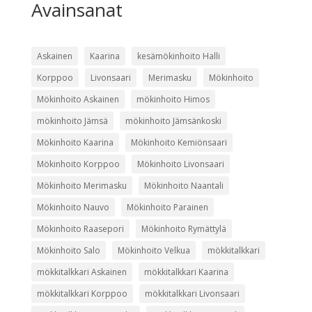
Avainsanat
Askainen
Kaarina
kesämökinhoito Halli
Korppoo
Livonsaari
Merimasku
Mökinhoito
Mökinhoito Askainen
mökinhoito Himos
mökinhoito Jämsä
mökinhoito Jämsänkoski
Mökinhoito Kaarina
Mökinhoito Kemiönsaari
Mökinhoito Korppoo
Mökinhoito Livonsaari
Mökinhoito Merimasku
Mökinhoito Naantali
Mökinhoito Nauvo
Mökinhoito Parainen
Mökinhoito Raasepori
Mökinhoito Rymättylä
Mökinhoito Salo
Mökinhoito Velkua
mökkitalkkari
mökkitalkkari Askainen
mökkitalkkari Kaarina
mökkitalkkari Korppoo
mökkitalkkari Livonsaari