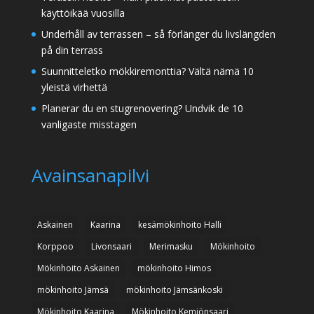
käyttöikää vuosilla
Underhåll av terrassen – så förlänger du livslängden
på din terrass
Suunnitteletko mökkiremonttia? Vältä nämä 10
yleistä virhettä
Planerar du en stugrenovering? Undvik de 10
vanligaste misstagen
Avainsanapilvi
Askainen
Kaarina
kesämökinhoito Halli
Korppoo
Livonsaari
Merimasku
Mökinhoito
Mökinhoito Askainen
mökinhoito Himos
mökinhoito Jämsä
mökinhoito Jämsänkoski
Mökinhoito Kaarina
Mökinhoito Kemiönsaari