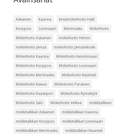
Askainen
Kaarina
kesämökinhoito Halli
Korppoo
Livonsaari
Merimasku
Mökinhoito
Mökinhoito Askainen
mökinhoito Himos
mökinhoito Jämsä
mökinhoito Jämsänkoski
Mökinhoito Kaarina
Mökinhoito Kemiönsaari
Mökinhoito Korppoo
Mökinhoito Livonsaari
Mökinhoito Merimasku
Mökinhoito Naantali
Mökinhoito Nauvo
Mökinhoito Parainen
Mökinhoito Raasepori
Mökinhoito Rymättylä
Mökinhoito Salo
Mökinhoito Velkua
mökkitalkkari
mökkitalkkari Askainen
mökkitalkkari Kaarina
mökkitalkkari Korppoo
mökkitalkkari Livonsaari
mökkitalkkari Merimasku
mökkitalkkari Naantali