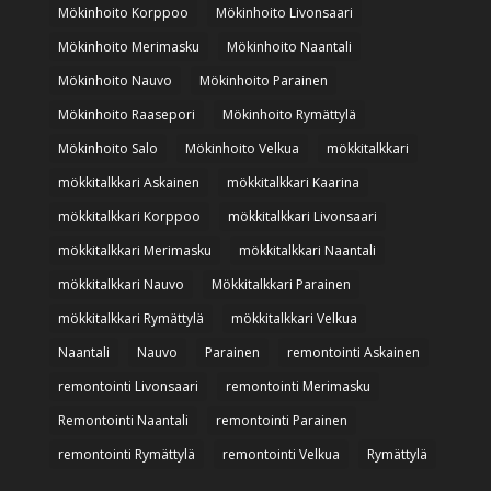
Mökinhoito Korppoo
Mökinhoito Livonsaari
Mökinhoito Merimasku
Mökinhoito Naantali
Mökinhoito Nauvo
Mökinhoito Parainen
Mökinhoito Raasepori
Mökinhoito Rymättylä
Mökinhoito Salo
Mökinhoito Velkua
mökkitalkkari
mökkitalkkari Askainen
mökkitalkkari Kaarina
mökkitalkkari Korppoo
mökkitalkkari Livonsaari
mökkitalkkari Merimasku
mökkitalkkari Naantali
mökkitalkkari Nauvo
Mökkitalkkari Parainen
mökkitalkkari Rymättylä
mökkitalkkari Velkua
Naantali
Nauvo
Parainen
remontointi Askainen
remontointi Livonsaari
remontointi Merimasku
Remontointi Naantali
remontointi Parainen
remontointi Rymättylä
remontointi Velkua
Rymättylä