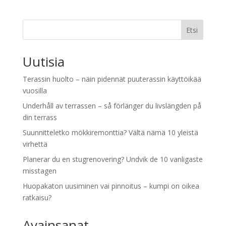
Etsi
Uutisia
Terassin huolto – näin pidennät puuterassin käyttöikää
vuosilla
Underhåll av terrassen – så förlänger du livslängden på
din terrass
Suunnitteletko mökkiremonttia? Vältä nämä 10 yleistä
virhettä
Planerar du en stugrenovering? Undvik de 10 vanligaste
misstagen
Huopakaton uusiminen vai pinnoitus – kumpi on oikea
ratkaisu?
Avainsanat