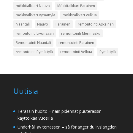
mökkitalkkari Nauvo
Mökkitalkkari Parainen
mökkitalkkari Rymättylä
mökkitalkkari Velkua
Naantali
Nauvo
Parainen
remontointi Askainen
remontointi Livonsaari
remontointi Merimasku
Remontointi Naantali
remontointi Parainen
remontointi Rymättylä
remontointi Velkua
Rymättylä
Uutisia
Terassin huolto – näin pidennät puuterassin
käyttöikää vuosilla
Underhåll av terrassen – så förlänger du livslängden