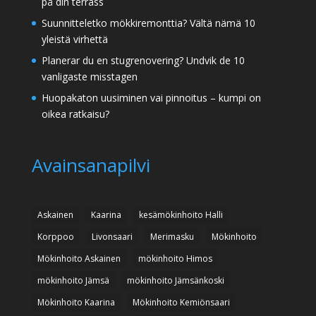
på din terrass
Suunnitteletko mökkiremonttia? Vältä nämä 10
yleistä virhettä
Planerar du en stugrenovering? Undvik de 10
vanligaste misstagen
Huopakaton uusiminen vai pinnoitus – kumpi on
oikea ratkaisu?
Avainsanapilvi
Askainen
Kaarina
kesämökinhoito Halli
Korppoo
Livonsaari
Merimasku
Mökinhoito
Mökinhoito Askainen
mökinhoito Himos
mökinhoito Jämsä
mökinhoito Jämsänkoski
Mökinhoito Kaarina
Mökinhoito Kemiönsaari