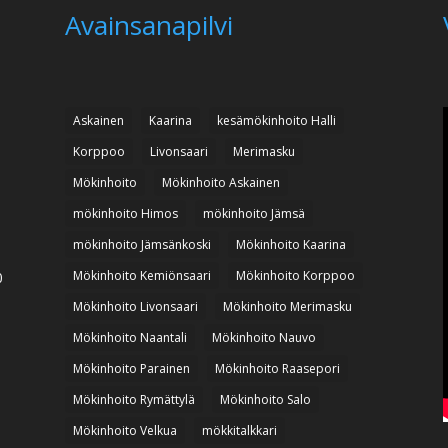
Avainsanapilvi
Askainen
Kaarina
kesämökinhoito Halli
Korppoo
Livonsaari
Merimasku
Mökinhoito
Mökinhoito Askainen
mökinhoito Himos
mökinhoito Jämsä
mökinhoito Jämsänkoski
Mökinhoito Kaarina
Mökinhoito Kemiönsaari
Mökinhoito Korppoo
0
Mökinhoito Livonsaari
Mökinhoito Merimasku
Mökinhoito Naantali
Mökinhoito Nauvo
Mökinhoito Parainen
Mökinhoito Raasepori
Mökinhoito Rymättylä
Mökinhoito Salo
Mökinhoito Velkua
mökkitalkkari