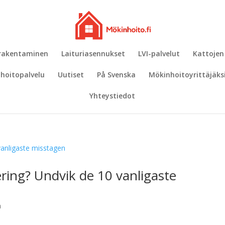
 rakentaminen
Laituriasennukset
LVI-palvelut
Kattojen
hoitopalvelu
Uutiset
På Svenska
Mökinhoitoyrittäjäks
Yhteystiedot
ring? Undvik de 10 vanligaste
n