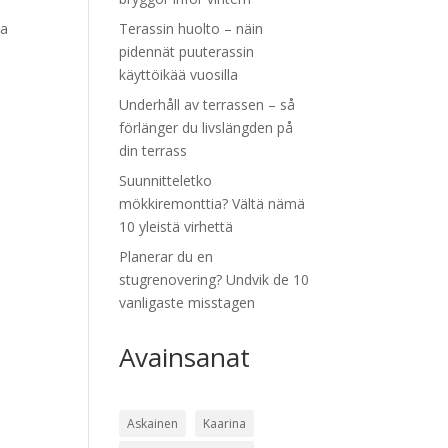
ka
Terassin huolto – näin
pidennät puuterassin
käyttöikää vuosilla
Underhåll av terrassen – så
förlänger du livslängden på
din terrass
Suunnitteletko
mökkiremonttia? Vältä nämä
10 yleistä virhettä
Planerar du en
stugrenovering? Undvik de 10
vanligaste misstagen
Avainsanat
Askainen
Kaarina