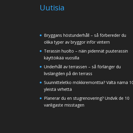
Uutisia
Bryggans höstunderhåll – så förbereder du
olika typer av bryggor inför vintern
Terassin huolto – näin pidennät puuterassin
käyttöikää vuosilla
Underhåll av terrassen – så förlänger du
livslängden på din terrass
Suunnitteletko mökkiremonttia? Vältä nämä 1
yleistä virhettä
Planerar du en stugrenovering? Undvik de 10
vanligaste misstagen