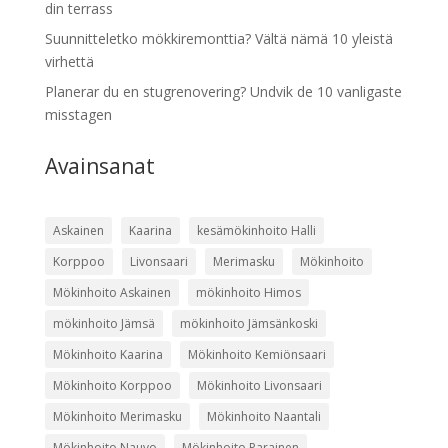
din terrass
Suunnitteletko mökkiremonttia? Vältä nämä 10 yleistä
virhettä
Planerar du en stugrenovering? Undvik de 10 vanligaste
misstagen
Avainsanat
Askainen
Kaarina
kesämökinhoito Halli
Korppoo
Livonsaari
Merimasku
Mökinhoito
Mökinhoito Askainen
mökinhoito Himos
mökinhoito Jämsä
mökinhoito Jämsänkoski
Mökinhoito Kaarina
Mökinhoito Kemiönsaari
Mökinhoito Korppoo
Mökinhoito Livonsaari
Mökinhoito Merimasku
Mökinhoito Naantali
Mökinhoito Nauvo
Mökinhoito Parainen