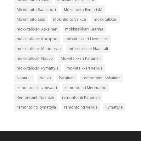
Mökinhoito Raasepori
Mökinhoito Rymättylä
Mökinhoito Salo
Mökinhoito Velkua
mökkitalkkari
mökkitalkkari Askainen
mökkitalkkari Kaarina
mökkitalkkari Korppoo
mökkitalkkari Livonsaari
mökkitalkkari Merimasku
mökkitalkkari Naantali
mökkitalkkari Nauvo
Mökkitalkkari Parainen
mökkitalkkari Rymättylä
mökkitalkkari Velkua
Naantali
Nauvo
Parainen
remontointi Askainen
remontointi Livonsaari
remontointi Merimasku
Remontointi Naantali
remontointi Parainen
remontointi Rymättylä
remontointi Velkua
Rymättylä