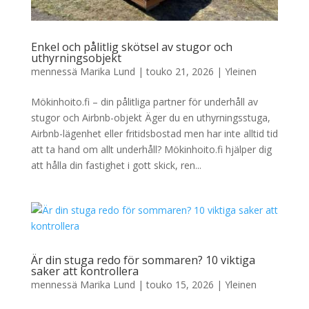
Enkel och pålitlig skötsel av stugor och
uthyrningsobjekt
mennessä
Marika Lund
|
touko 21, 2026
|
Yleinen
Mökinhoito.fi – din pålitliga partner för underhåll av
stugor och Airbnb-objekt Äger du en uthyrningsstuga,
Airbnb-lägenhet eller fritidsbostad men har inte alltid tid
att ta hand om allt underhåll? Mökinhoito.fi hjälper dig
att hålla din fastighet i gott skick, ren...
Är din stuga redo för sommaren? 10 viktiga
saker att kontrollera
mennessä
Marika Lund
|
touko 15, 2026
|
Yleinen