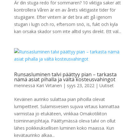
Är din stuga redo för sommaren? 10 viktiga saker att
kontrollera Våren är en av årets viktigaste tider för
stugägare. Efter vintern är det bra att gå igenom
stugan i lugn och ro, eftersom snö, is, fukt och kyla
kan orsaka skador som inte alltid syns direkt. Ett väl...
Runsasluminen talvi päättyy pian – tarkasta
nämä asiat pihalla ja vältä kosteusvahingot
mennessä
Kari Virtanen
|
syys 23, 2022
|
Uutiset
Keväinen aurinko sulattaa pian pihoilla olevat
lumipeitteet. Sulamisvesien sujuva virtaus kannattaa
varmistaa jo etukäteen, vinkkaa Omakotiliiton
toiminnanjohtaja. Päättymässä oleva talvi on ollut
lähes poikkeuksellisen luminen koko maassa. Kun
kevätaurinko alkaa...