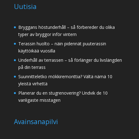
Uutisia
Bryggans höstunderhåll – så förbereder du olika
typer av bryggor inför vintern
Terassin huolto – näin pidennät puuterassin
käyttöikää vuosilla
Underhåll av terrassen – så förlänger du livslängden
på din terrass
Suunnitteletko mökkiremonttia? Vältä nämä 10
yleistä virhettä
Planerar du en stugrenovering? Undvik de 10
vanligaste misstagen
Avainsanapilvi