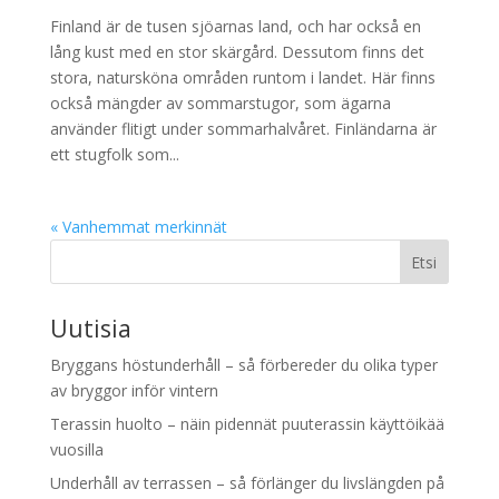
Finland är de tusen sjöarnas land, och har också en
lång kust med en stor skärgård. Dessutom finns det
stora, natursköna områden runtom i landet. Här finns
också mängder av sommarstugor, som ägarna
använder flitigt under sommarhalvåret. Finländarna är
ett stugfolk som...
« Vanhemmat merkinnät
Etsi
Uutisia
Bryggans höstunderhåll – så förbereder du olika typer
av bryggor inför vintern
Terassin huolto – näin pidennät puuterassin käyttöikää
vuosilla
Underhåll av terrassen – så förlänger du livslängden på