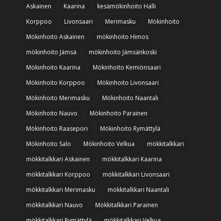
Askainen
Kaarina
kesämökinhoito Halli
Korppoo
Livonsaari
Merimasku
Mökinhoito
Mökinhoito Askainen
mökinhoito Himos
mökinhoito Jämsä
mökinhoito Jämsänkoski
Mökinhoito Kaarina
Mökinhoito Kemiönsaari
Mökinhoito Korppoo
Mökinhoito Livonsaari
Mökinhoito Merimasku
Mökinhoito Naantali
Mökinhoito Nauvo
Mökinhoito Parainen
Mökinhoito Raasepori
Mökinhoito Rymättylä
Mökinhoito Salo
Mökinhoito Velkua
mökkitalkkari
mökkitalkkari Askainen
mökkitalkkari Kaarina
mökkitalkkari Korppoo
mökkitalkkari Livonsaari
mökkitalkkari Merimasku
mökkitalkkari Naantali
mökkitalkkari Nauvo
Mökkitalkkari Parainen
mökkitalkkari Rymättylä
mökkitalkkari Velkua