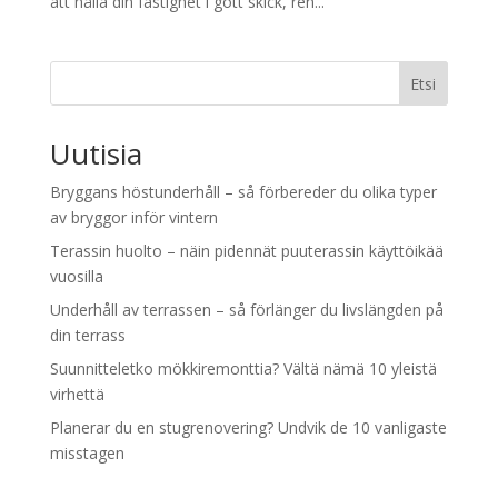
att hålla din fastighet i gott skick, ren...
Etsi
Uutisia
Bryggans höstunderhåll – så förbereder du olika typer
av bryggor inför vintern
Terassin huolto – näin pidennät puuterassin käyttöikää
vuosilla
Underhåll av terrassen – så förlänger du livslängden på
din terrass
Suunnitteletko mökkiremonttia? Vältä nämä 10 yleistä
virhettä
Planerar du en stugrenovering? Undvik de 10 vanligaste
misstagen