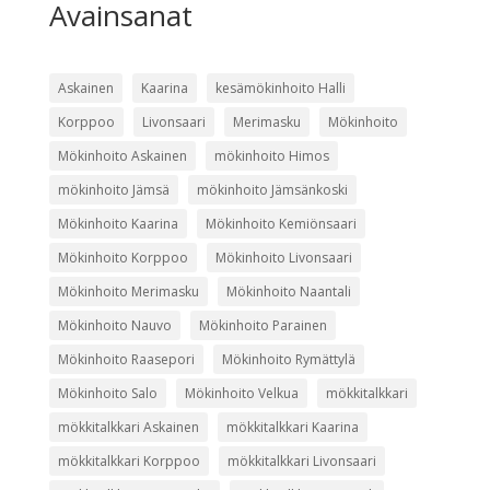
Avainsanat
Askainen
Kaarina
kesämökinhoito Halli
Korppoo
Livonsaari
Merimasku
Mökinhoito
Mökinhoito Askainen
mökinhoito Himos
mökinhoito Jämsä
mökinhoito Jämsänkoski
Mökinhoito Kaarina
Mökinhoito Kemiönsaari
Mökinhoito Korppoo
Mökinhoito Livonsaari
Mökinhoito Merimasku
Mökinhoito Naantali
Mökinhoito Nauvo
Mökinhoito Parainen
Mökinhoito Raasepori
Mökinhoito Rymättylä
Mökinhoito Salo
Mökinhoito Velkua
mökkitalkkari
mökkitalkkari Askainen
mökkitalkkari Kaarina
mökkitalkkari Korppoo
mökkitalkkari Livonsaari