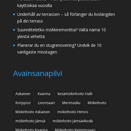
käyttöikää vuosilla
Underhåll av terrassen – så förlänger du livslängden
på din terrass
Suunnitteletko mökkiremonttia? Vältä nämä 10
yleistä virhettä
Planerar du en stugrenovering? Undvik de 10
vanligaste misstagen
Avainsanapilvi
Askainen
Kaarina
kesämökinhoito Halli
Korppoo
Livonsaari
Merimasku
Mökinhoito
Mökinhoito Askainen
mökinhoito Himos
mökinhoito Jämsä
mökinhoito Jämsänkoski
Mökinhoito Kaarina
Mökinhoito Kemiönsaari