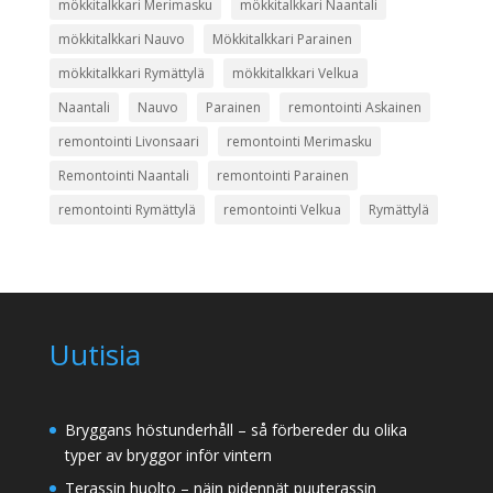
mökkitalkkari Merimasku
mökkitalkkari Naantali
mökkitalkkari Nauvo
Mökkitalkkari Parainen
mökkitalkkari Rymättylä
mökkitalkkari Velkua
Naantali
Nauvo
Parainen
remontointi Askainen
remontointi Livonsaari
remontointi Merimasku
Remontointi Naantali
remontointi Parainen
remontointi Rymättylä
remontointi Velkua
Rymättylä
Uutisia
Bryggans höstunderhåll – så förbereder du olika
typer av bryggor inför vintern
Terassin huolto – näin pidennät puuterassin