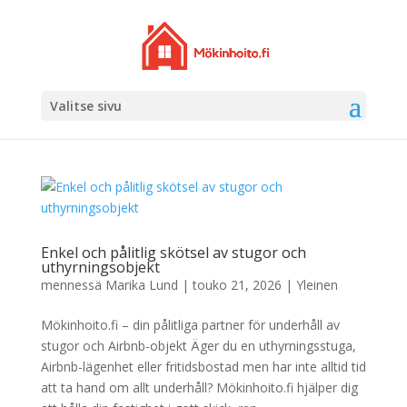
Valitse sivu
Enkel och pålitlig skötsel av stugor och
uthyrningsobjekt
mennessä
Marika Lund
|
touko 21, 2026
|
Yleinen
Mökinhoito.fi – din pålitliga partner för underhåll av
stugor och Airbnb-objekt Äger du en uthyrningsstuga,
Airbnb-lägenhet eller fritidsbostad men har inte alltid tid
att ta hand om allt underhåll? Mökinhoito.fi hjälper dig