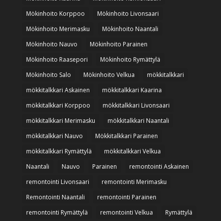
Mökinhoito Korppoo
Mökinhoito Livonsaari
Mökinhoito Merimasku
Mökinhoito Naantali
Mökinhoito Nauvo
Mökinhoito Parainen
Mökinhoito Raasepori
Mökinhoito Rymättylä
Mökinhoito Salo
Mökinhoito Velkua
mökkitalkkari
mökkitalkkari Askainen
mökkitalkkari Kaarina
mökkitalkkari Korppoo
mökkitalkkari Livonsaari
mökkitalkkari Merimasku
mökkitalkkari Naantali
mökkitalkkari Nauvo
Mökkitalkkari Parainen
mökkitalkkari Rymättylä
mökkitalkkari Velkua
Naantali
Nauvo
Parainen
remontointi Askainen
remontointi Livonsaari
remontointi Merimasku
Remontointi Naantali
remontointi Parainen
remontointi Rymättylä
remontointi Velkua
Rymättylä